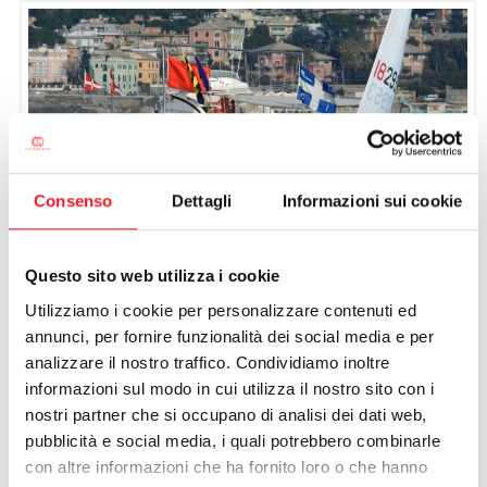
CALCIO
Consenso
Dettagli
Informazioni sui cookie
Questo sito web utilizza i cookie
Utilizziamo i cookie per personalizzare contenuti ed
Edoardo Bartolini impegnato in gara
annunci, per fornire funzionalità dei social media e per
analizzare il nostro traffico. Condividiamo inoltre
Erano 444 gli equipaggi provenienti da 21 nazioni per la tappa
informazioni sul modo in cui utilizza il nostro sito con i
italiana dell’Europa Cup classe Laser a Marina di Scarlino.
nostri partner che si occupano di analisi dei dati web,
I numerosi atleti (record per questa deriva per manifestazioni in
pubblicità e social media, i quali potrebbero combinarle
Italia) hanno dato vita a sette belle e combattute prove nei due
con altre informazioni che ha fornito loro o che hanno
campi di regata. Nella classe Olimpica standard ha vinto