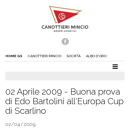
HOME GS
CANOTTIERI MINCIO
SOCIETÀ
ALBO D'ORO
CANOTTAGGIO
CANOA
02 Aprile 2009 - Buona prova
TUFFI
di Edo Bartolini all'Europa Cup
NUOTO
di Scarlino
TENNIS
02/04/2009
BEACH TENNIS