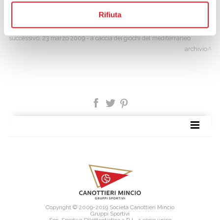
Rifiuta
precedente:
09 maggio 2009 - giochi del mediterraneo: bottoli ce l'ha
fatta!
successivo:
23 marzo 2009 - a caccia dei giochi del mediterraneo
archivio
SITE MAP
Copyright © 2009-2019 Società Canottieri Mincio
Gruppi Sportivi
Soc. Sportiva Dilettantistica a R.L. a socio unico