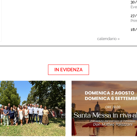
30
Eve
27
Pri
18
Ser
Ba
calendario »
05
La C
soc
IN EVIDENZA