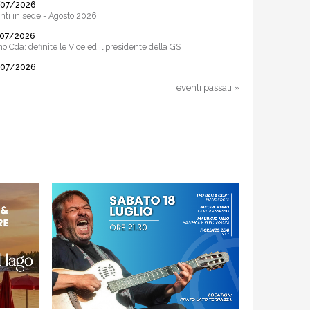
/07/2026
nti in sede - Agosto 2026
/07/2026
mo Cda: definite le Vice ed il presidente della GS
/07/2026
ata dedicata a Sting e ai Police con Massimo Coppola &
nd
eventi passati »
/07/2026
ano brilla in casa al Trofeo delle Alpi: terzo posto tra le
ietà