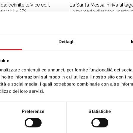
a: definite le Vice ed il
La Santa Messa in riva al lag
nte della GS
Un momento di raccoglimento i
cornice speciale.
Domenica 2 a
 luglio si è insediato il nuovo
alle ore 19
, la Canottieri Mincio
o di amministrazione della
la Santa Messa in riva al lago, pr
i Mincio, eletto dai soci
l’Approdo Mondini.
emblea del 28 giugno. Novità
tiva per le vicepresidenze, affidate
Maria Bosio e Federica
Dettagli
 Alla presidenza della Gruppi
 nominato Alberto Borsatti.
ookie
nalizzare contenuti ed annunci, per fornire funzionalità dei socia
inoltre informazioni sul modo in cui utilizza il nostro sito con i 
icità e social media, i quali potrebbero combinarle con altre inform
lizzo dei loro servizi.
Preferenze
Statistiche
per la fiducia. Ora costruiamo
Assemblea, la cano sceglie l
 il futuro della Cano
continuità
del presidente Zancuoghi ai Soci
I Soci della Canottieri Mincio ha