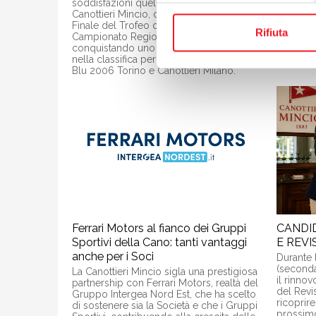
soddisfazioni quello vissuto dalla
per ringr
Canottieri Mincio, che ha ospitato la
anche le
Finale del Trofeo delle Alpi e il
sui lavor
Rifiuta
Campionato Regionale di tuffi,
il futuro.
conquistando uno splendido terzo posto
nella classifica per società, alle spalle di
Blu 2006 Torino e Canottieri Milano.
Ferrari Motors al fianco dei Gruppi
CANDI
Sportivi della Cano: tanti vantaggi
E REVI
anche per i Soci
Durante 
(seconda
La Canottieri Mincio sigla una prestigiosa
il rinno
partnership con Ferrari Motors, realtà del
del Revi
Gruppo Intergea Nord Est, che ha scelto
ricoprire
di sostenere sia la Società e che i Gruppi
prossimo