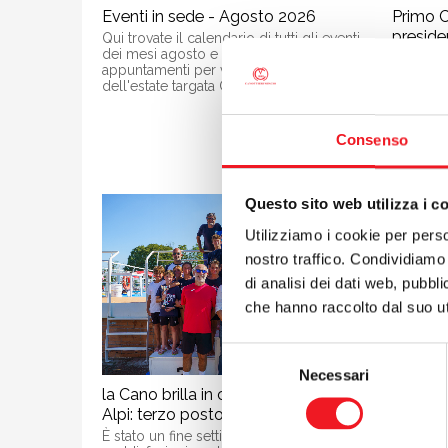
Eventi in sede - Agosto 2026
Primo Cd
preside
Qui trovate il calendario di tutti gli eventi
dei mesi agosto e settembre. Oltre 22
Sabato 25
appuntamenti per vivere il cuore
Consigli
dell'estate targata Canottieri Mincio.
Canottier
nell’ass
significa
ad Anna 
Consenso
Ferrari.
Sportivi
Questo sito web utilizza i c
Utilizziamo i cookie per perso
nostro traffico. Condividiamo 
di analisi dei dati web, pubbl
che hanno raccolto dal suo uti
Selezione
Necessari
del
la Cano brilla in casa al Trofeo delle
Grazie 
consenso
Alpi: terzo posto tra le società
insieme
È stato un fine settimana ricco di
Lettera 