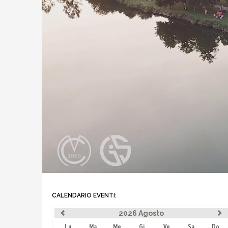
CALENDARIO EVENTI:
2026 Agosto
Lu
Ma
Me
Gi
Ve
Sa
Do