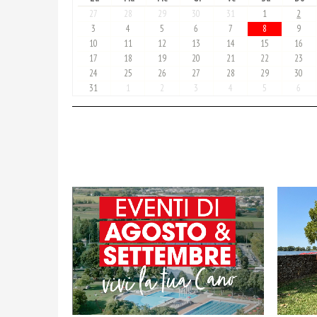
27
28
29
30
31
1
2
3
4
5
6
7
8
9
10
11
12
13
14
15
16
17
18
19
20
21
22
23
24
25
26
27
28
29
30
31
1
2
3
4
5
6