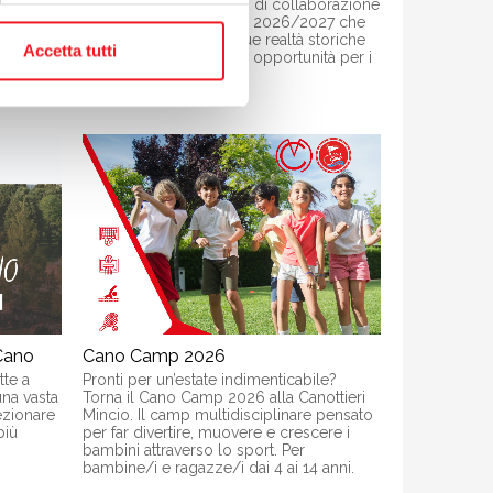
te
sottoscritto un accordo di collaborazione
 lista
per la stagione sportiva 2026/2027 che
o per il
rafforza il legame tra due realtà storiche
Accetta tutti
della città e apre nuove opportunità per i
Soci Cano.
 Cano
Cano Camp 2026
te a
Pronti per un’estate indimenticabile?
una vasta
Torna il Cano Camp 2026 alla Canottieri
fezionare
Mincio. Il camp multidisciplinare pensato
più
per far divertire, muovere e crescere i
bambini attraverso lo sport. Per
bambine/i e ragazze/i dai 4 ai 14 anni.