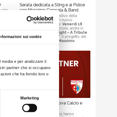
o
Serata dedicata a Sting e ai Police
con Massimo Coppola & Band
n una
gosto
Prosegue il cartellone estivo della
 ospiterà
Canottieri Mincio con un nuovo
esso
appuntamento musicale.
Venerdì 18
luglio
, sul palco del Circolo, andrà in
scena
"Bring on the Night – A Tribute
to Sting & The Police"
, il progetto del
Informazioni sui cookie
cantautore e musicista
Massimo
Coppola.
l media e per analizzare il
nostri partner che si occupano
azioni che ha fornito loro o
Marketing
a
Partnership tra Mantova Calcio e
Cano
nno
La Cano e il Mantova 1911 hanno