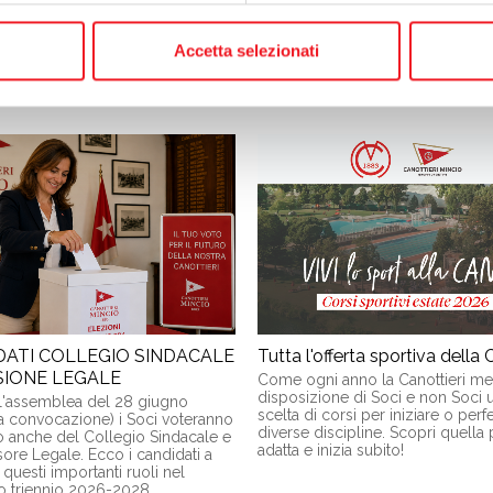
aziare della fiducia. Allegate
confermato la fiducia al presiden
 slide presentate in Assemblea
uscente Raffaele Zancuoghi e alla
i svolti ed i prossimi progetti per
"We Cano", che guiderà il sodalizi
Accetta selezionati
prossimo triennio.
DATI COLLEGIO SINDACALE
Tutta l'offerta sportiva della
SIONE LEGALE
Come ogni anno la Canottieri met
disposizione di Soci e non Soci 
l'assemblea del 28 giugno
scelta di corsi per iniziare o per
 convocazione) i Soci voteranno
diverse discipline. Scopri quella 
vo anche del Collegio Sindacale e
adatta e inizia subito!
sore Legale. Ecco i candidati a
 questi importanti ruoli nel
 triennio 2026-2028.