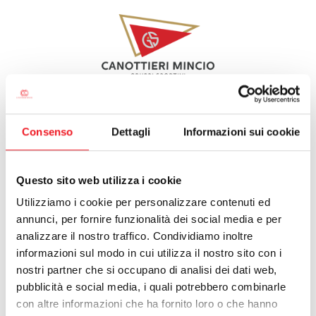
Consenso
Dettagli
Informazioni sui cookie
HOME GS
CANOTTIERI MINCIO
SOCIETÀ
ALBO D'ORO
Questo sito web utilizza i cookie
CANOTTAGGIO
introduzione
Utilizziamo i cookie per personalizzare contenuti ed
corsi
CANOA
annunci, per fornire funzionalità dei social media e per
dirigenti delegati
TUFFI
allenatori
analizzare il nostro traffico. Condividiamo inoltre
squadre
informazioni sul modo in cui utilizza il nostro sito con i
NUOTO
eventi
nostri partner che si occupano di analisi dei dati web,
archivio
TENNIS
pubblicità e social media, i quali potrebbero combinarle
con altre informazioni che ha fornito loro o che hanno
BEACH TENNIS