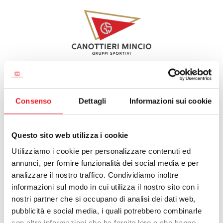
HOME GS
CANOTTIERI MINCIO
SOCIETÀ
ALBO D'ORO
Consenso
Dettagli
Informazioni sui cookie
CANOTTAGGIO
Questo sito web utilizza i cookie
introduzione
corsi
CANOA
Utilizziamo i cookie per personalizzare contenuti ed
dirigenti delegati
annunci, per fornire funzionalità dei social media e per
TUFFI
allenatori
analizzare il nostro traffico. Condividiamo inoltre
squadre
NUOTO
eventi
informazioni sul modo in cui utilizza il nostro sito con i
archivio
nostri partner che si occupano di analisi dei dati web,
TENNIS
pubblicità e social media, i quali potrebbero combinarle
BEACH TENNIS
con altre informazioni che ha fornito loro o che hanno