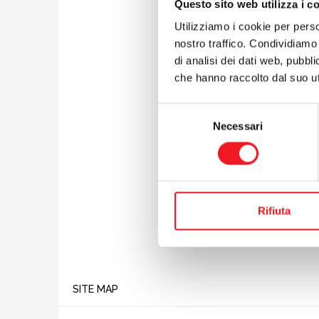
M. Dal F
Questo sito web utilizza i c
M. Morga
Utilizziamo i cookie per perso
D. Bigno
nostro traffico. Condividiamo 
S. Zuccot
di analisi dei dati web, pubbl
M. Galle
che hanno raccolto dal suo uti
Nel tabe
Selezione
M. Corà 
Necessari
C. Motta
del
G. Gresp
consenso
preceden
successiv
Rifiuta
SITE MAP