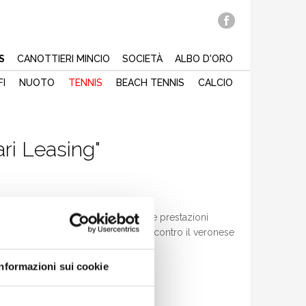
S
CANOTTIERI MINCIO
SOCIETÀ
ALBO D'ORO
FI
NUOTO
TENNIS
BEACH TENNIS
CALCIO
ri Leasing"
a "circuito Ferrari Leasing".
r abbandono di quest'ultimo. Buone prestazioni
 infine la bella vittoria di G. Guidi contro il veronese
Informazioni sui cookie