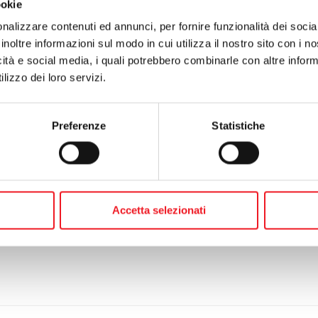
orno vs F. Bonazzi
ookie
nti vs P. Testa
nalizzare contenuti ed annunci, per fornire funzionalità dei socia
tti vs P. Novichov
inoltre informazioni sul modo in cui utilizza il nostro sito con i 
ti vs G. Guidi
icità e social media, i quali potrebbero combinarle con altre inform
si vs R. Madella
lizzo dei loro servizi.
llone femminile, si è già qualificata Rossi battendo Esposito 6/2, 6/3
vs A. Guidi
Preferenze
Statistiche
 vs S. Venezia
i vs Gregoli
te:
21 maggio 2009 - ferrari leasing, inizia il tabellone principale
o:
16 maggio 2009 - torneo nazionale 4° categoria
Accetta selezionati