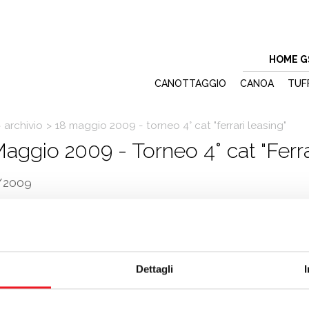
HOME G
CANOTTAGGIO
CANOA
TUF
>
archivio
>
18 maggio 2009 - torneo 4° cat "ferrari leasing"
aggio 2009 - Torneo 4° cat "Ferra
/2009
contri oggi per definire il tabellone principale del torneo di 4° categori
 a bucare il tabellone N/C è
Badalotti
, che passa contro Madison pe
cotti
e Gallesi
, anche loro provenienti dal tabellone N/C. Da segnalare
Dettagli
tri di oggi:
i vs A. Nadalini