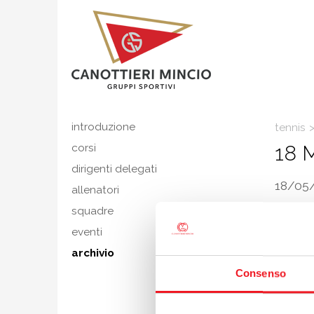
introduzione
tennis
18 M
corsi
dirigenti delegati
18/05
allenatori
Ultimi in
squadre
Il primo
eventi
per
Zuc
archivio
Pavan.
Consenso
Gli incon
L. Ferrar