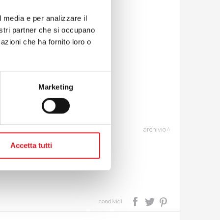
l media e per analizzare il
nostri partner che si occupano
azioni che ha fornito loro o
, rimangono da giocare:
Marketing
archivio
Accetta tutti
condividi