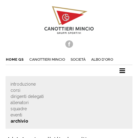
HOME GS
CANOTTIERI MINCIO
SOCIETÀ
ALBO D'ORO
CANOTTAGGIO
introduzione
corsi
CANOA
dirigenti delegati
TUFFI
allenatori
squadre
NUOTO
eventi
archivio
TENNIS
BEACH TENNIS