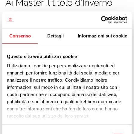
Ai Master il titolo d'Inverno
CALCIO
04/02/2014
Consenso
Dettagli
Informazioni sui cookie
Questo sito web utilizza i cookie
Utilizziamo i cookie per personalizzare contenuti ed
annunci, per fornire funzionalità dei social media e per
analizzare il nostro traffico. Condividiamo inoltre
informazioni sul modo in cui utilizza il nostro sito con i
nostri partner che si occupano di analisi dei dati web,
pubblicità e social media, i quali potrebbero combinarle
con altre informazioni che ha fornito loro o che hanno
raccolto dal suo utilizzo dei loro servizi.
Le “tartarughe volanti” della Canottieri Mincio vincono i
Selezione