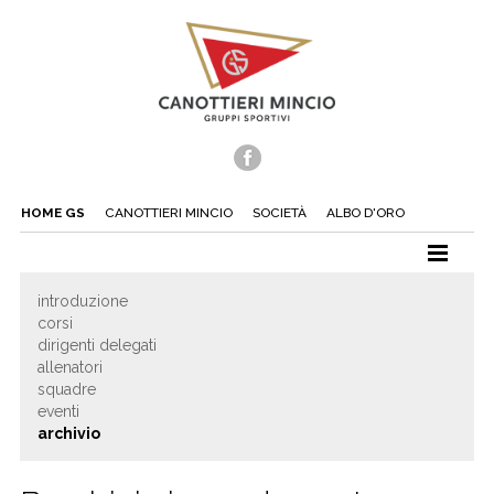
HOME GS
CANOTTIERI MINCIO
SOCIETÀ
ALBO D'ORO
CANOTTAGGIO
introduzione
corsi
CANOA
dirigenti delegati
TUFFI
allenatori
squadre
NUOTO
eventi
archivio
TENNIS
BEACH TENNIS