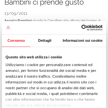
Bambini ci prende gusto
CALCIO
13/09/2011
Angelo Bambini
riporta la Canottieri alla vittoria del torneo di
Desenzano. Il torneo gardesano è da anni un appuntamento
fisso per i migliori giocatori di 4° categoria. La qualità del
torneo è espressa dal suo albo d’oro dove compaiono i nomi
Consenso
Dettagli
Informazioni sui cookie
importanti del tennis del luogo. L’ultima vittoria Cano è legata
ad
Andrè Rizzoli
, che da allora naviga fisso nelle zone nobili
della seconda categoria.
Questo sito web utilizza i cookie
Con 175 iscritti arrivare al giorno della finale è un traguardo, se
poi viene anche la vittoria, allora ci sono i motivi per
Utilizziamo i cookie per personalizzare contenuti ed
festeggiare.
annunci, per fornire funzionalità dei social media e per
La rincorsa per il titolo parte dai sedicesimi di finale, la prima
analizzare il nostro traffico. Condividiamo inoltre
partita vera è ai quarti dove Angelo incrocia la tds n°1 Loda,
informazioni sul modo in cui utilizza il nostro sito con i
partita aperta e dura che Angelo vince 7 5 7 6, per lo spettacolo
nostri partner che si occupano di analisi dei dati web,
espresso è stata considerata la finale anticipata del torneo.
pubblicità e social media, i quali potrebbero combinarle
Semifinale indolore 6 1 6 4. Quindi percorso pulito senza
con altre informazioni che ha fornito loro o che hanno
concedere set agli avversari.
raccolto dal suo utilizzo dei loro servizi.
Anche nella parte bassa del tabellone il bresciano Panzuto si