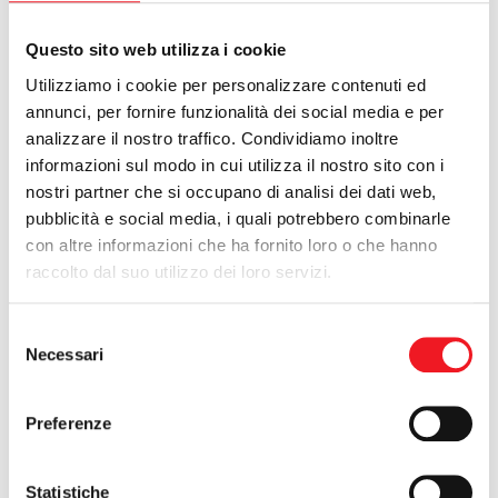
CALCIO
Questo sito web utilizza i cookie
Utilizziamo i cookie per personalizzare contenuti ed
annunci, per fornire funzionalità dei social media e per
analizzare il nostro traffico. Condividiamo inoltre
informazioni sul modo in cui utilizza il nostro sito con i
nostri partner che si occupano di analisi dei dati web,
pubblicità e social media, i quali potrebbero combinarle
con altre informazioni che ha fornito loro o che hanno
raccolto dal suo utilizzo dei loro servizi.
Andrea Bonezzi rimane al comando dei campionati Europei
che si stanno svolgendo sul bacino di La Rochelle, in Francia. In
Selezione
condizioni climatiche a lui ottimali (vento forte) il 7 volte iridato
Necessari
del
della classe Contender infila altri due primi posti e stacca con
decisione il gruppo. Dopo aver concluso al secondo posto la
consenso
regata inaugurale ed essersi imposto nella seconda, oggi
Preferenze
Bonezzi si è lasciato alle spalle il danese Soren Andreasen, che
si fa superare anche dal britannico Simon Mussel, ora secondo.
Giornata no invece per l’altro mantovano Luca Bonezzi che
Statistiche