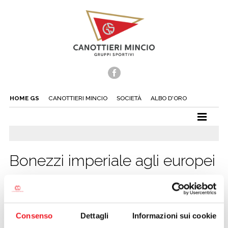
HOME GS
CANOTTIERI MINCIO
SOCIETÀ
ALBO D'ORO
CANOTTAGGIO
CANOA
Bonezzi imperiale agli europei
TUFFI
27/07/2010
NUOTO
TENNIS
Consenso
Dettagli
Informazioni sui cookie
BEACH TENNIS