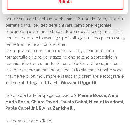
Rifiuta
negli incontri di doppio, ma da quel momento in poi
magicamente le nostre iniziano a giocare e lo fanno anche
bene, risultato ribaltato in pochi minuti 6 1 per la Cano; tutto è in
perfetta parità, per decidere chi sarà campione regionale
bisognerà giocare un tie break, dopo i dovuti scongiuri si inizia
con le nostre subito avanti 3 1 poi sotto 3 4, ultimo patema sul 5
pari e finalmente arriva la vittoria.
I festeggiamenti non sono molto da Lady, le signore sono
tornate tutte splendide ragazzine che saltano abbracciate in
cerchio ridendo e urlando. Vincere è bello e fa bene, in alcuni
casi può essere anche terapeutico, fatto sta che le nostre sono
finalmente di ottimo umore e si lasciano premiare e fotografare
insieme al delegato della FIT
Giovanni Uggetti
La squadra Lady propaganda over 40:
Marina Bocca, Anna
Maria Bosio, Chiara Faveri, Fausta Gobbi, Nicoletta Adami,
Paola Capellini, Elvina Zanichelli.
(si ringrazia: Nando Toso)