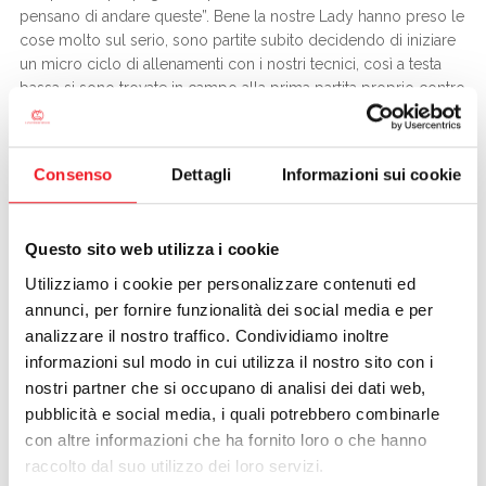
pensano di andare queste”. Bene la nostre Lady hanno preso le
cose molto sul serio, sono partite subito decidendo di iniziare
un micro ciclo di allenamenti con i nostri tecnici, così a testa
bassa si sono trovate in campo alla prima partita proprio contro
quel TC Quinzano che la scorsa Domenica gli ha conteso il
titolo regionale. Quell’inizio fu una salita scomoda e impervia,
perché si cominciò perdendo, le ragazze si fecero passare
Consenso
Dettagli
Informazioni sui cookie
velocemente la delusione per la sconfitta giocando e
rigiocando; da lì in poi sono arrivate solo vittorie.
Dicembre, si termina col secondo posto nel girone, che
Questo sito web utilizza i cookie
garantisce una semifinale a Varese contro il Cassano.
L’unica trasferta del campionato inizia col giallo della sparizione
Utilizziamo i cookie per personalizzare contenuti ed
del furgone della Cano che viene rubato durante la notte,
annunci, per fornire funzionalità dei social media e per
lasciando a piedi la squadra “ Sarà un presagio di quello che
analizzare il nostro traffico. Condividiamo inoltre
succederà a Varese?” si chiede la capitana
Marina Bocca
;
informazioni sul modo in cui utilizza il nostro sito con i
bisogna arrangiarsi, trovato un monovolume partono tutte
nostri partner che si occupano di analisi dei dati web,
insieme con tifosi al seguito. A Varese, sotto gli occhi
pubblicità e social media, i quali potrebbero combinarle
soddisfatti della presidentessa
Antonella Guidi
vincono con
con altre informazioni che ha fornito loro o che hanno
qualche sofferenza tutti gli incontri, arriva la finale per il titolo
raccolto dal suo utilizzo dei loro servizi.
regionale, e la si giocherà in casa.