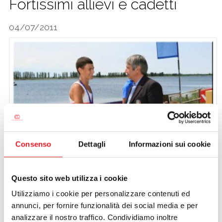
Fortissimi allievi e cadetti
CALCIO
04/07/2011
Consenso
Dettagli
Informazioni sui cookie
Questo sito web utilizza i cookie
Utilizziamo i cookie per personalizzare contenuti ed
Exploit dei cadetti ed allievi della Canottieri Mincio a Ravenna,
annunci, per fornire funzionalità dei social media e per
dove si sono distinti tra i 1350 atleti presenti al Festival dei
analizzare il nostro traffico. Condividiamo inoltre
Giovani, massima manifestazione di livello nazionale (non