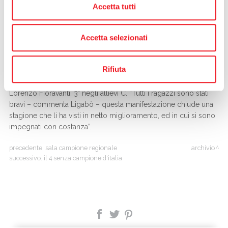
Accetta tutti
Ci sono poi i secondi posti di
Alessandro Bonazzi
(7,20
cadetti) e ancora di Bustaffa, con il singolo cadetti. Forse la
soddisfazione più grande per gli allenatori
Alessandro Ligabò
Accetta selezionati
e
Marco Penna
è stato il secondo posto del 4 di coppia
cadetti (Bustaffa,
Riccardo Rebecchi
, Maioni, Bonazzi) un
Rifiuta
esperimento ben riuscito grazie alla abilità dei ragazzi di
trovare in breve tempo la giusta sintonia. Sul podio anche
Lorenzo Fioravanti, 3° negli allievi C. “Tutti i ragazzi sono stati
bravi – commenta Ligabò – questa manifestazione chiude una
stagione che li ha visti in netto miglioramento, ed in cui si sono
impegnati con costanza”.
precedente:
sala campione regionale
archivio
successivo:
il 4 senza campione d'italia