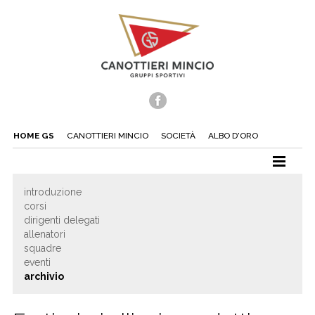
HOME GS
CANOTTIERI MINCIO
SOCIETÀ
ALBO D'ORO
CANOTTAGGIO
introduzione
corsi
CANOA
dirigenti delegati
TUFFI
allenatori
squadre
NUOTO
eventi
archivio
TENNIS
BEACH TENNIS