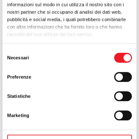
informazioni sul modo in cui utilizza il nostro sito con i
esistono i tricolori per queste categorie). Il bottino finale è
ingente; 3 ori, 3 argenti ed un bronzo, in pratica tutti e 6 i
nostri partner che si occupano di analisi dei dati web,
canottieri presenti sono andati a podio. Le medaglie più
pubblicità e social media, i quali potrebbero combinarle
preziose arrivano da
Marco Tenedini
(1° con il 7,20 allievi B),
con altre informazioni che ha fornito loro o che hanno
Giacomo Bustaffa
(1° con il 4 di coppia della Lombardia) e
raccolto dal suo utilizzo dei loro servizi.
Lorenzo Maioni
(1° 7,20 allievi C).
Selezione
Necessari
del
consenso
Preferenze
Statistiche
Marketing