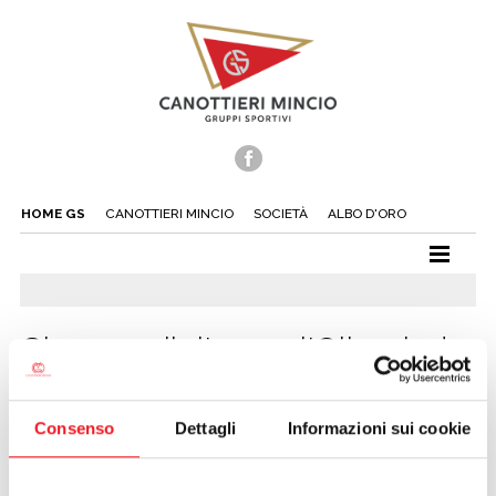
HOME GS
CANOTTIERI MINCIO
SOCIETÀ
ALBO D'ORO
CANOTTAGGIO
CANOA
Giacomo il ritorno: l'Olimpiade
TUFFI
si avvicina
NUOTO
Consenso
Dettagli
Informazioni sui cookie
14/04/2008
TENNIS
BEACH TENNIS