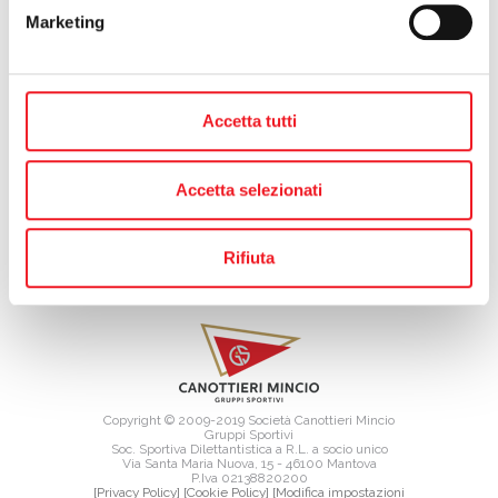
precedente:
vela: arrivederci (con rammarico) all'olimpiade
Marketing
successivo:
vela: bottoli bene in spagna, masotto verso il mondiale
archivio
Accetta tutti
Accetta selezionati
Rifiuta
SITE MAP
Copyright © 2009-2019 Società Canottieri Mincio
Gruppi Sportivi
Soc. Sportiva Dilettantistica a R.L. a socio unico
Via Santa Maria Nuova, 15 - 46100 Mantova
P.Iva 02138820200
[Privacy Policy]
[Cookie Policy]
[Modifica impostazioni