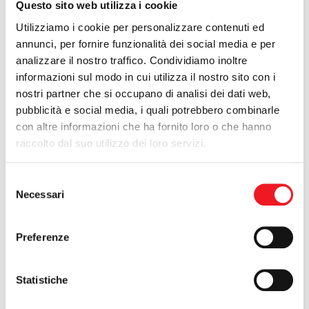
Questo sito web utilizza i cookie
CALCIO
Utilizziamo i cookie per personalizzare contenuti ed
annunci, per fornire funzionalità dei social media e per
analizzare il nostro traffico. Condividiamo inoltre
informazioni sul modo in cui utilizza il nostro sito con i
nostri partner che si occupano di analisi dei dati web,
pubblicità e social media, i quali potrebbero combinarle
con altre informazioni che ha fornito loro o che hanno
raccolto dal suo utilizzo dei loro servizi.
Selezione
Necessari
del
Grande risultato per
Giacomo Bottoli
, che sembra aver
consenso
ritrovato un invidiabile stato di forma, conquistando il secondo
posto all'Expert olympic di Riva del Garda, valida per il circuito
Preferenze
Eurolymp di vela ma sopratutto per la corsa verso l'unico
posto disponibile per Pechino nel Laser Standard. Giacomo ha
preceduto sia Michele Regolo che Diego Romero, gli altri due
Statistiche
candidati italiani per le Olimpiadi.