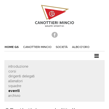
HOME GS
CANOTTIERI MINCIO
SOCIETÀ
ALBO D'ORO
CANOTTAGGIO
introduzione
corsi
CANOA
dirigenti delegati
TUFFI
allenatori
squadre
NUOTO
eventi
archivio
TENNIS
BEACH TENNIS