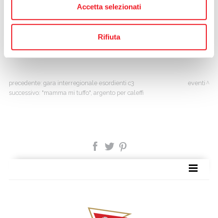
Accetta selezionati
settima.
Le tuffatrici allenate da
Francesco Priori
non riescono ad ottenere
altre finali, ma bisogna ricordare che da mesi di possono allenare in
Rifiuta
acqua solo saltuariamente ed in trasferta, a causa della chiusura della
vasca tuffi nella Piscina Dugoni.
precedente:
gara interregionale esordienti c3
eventi
successivo:
"mamma mi tuffo", argento per caleffi
SITE MAP