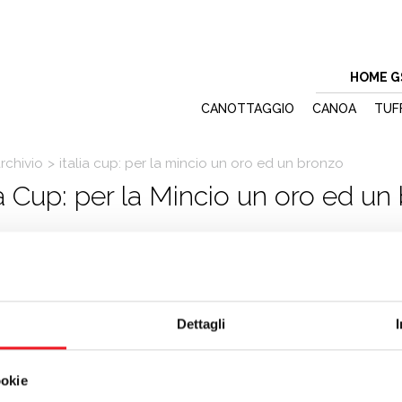
HOME G
CANOTTAGGIO
CANOA
TUF
rchivio
>
italia cup: per la mincio un oro ed un bronzo
ia Cup: per la Mincio un oro ed un
/2009
non se l’aspettava
Giulia Masotto
di vincere il ranking nazionale
 di Italia Cup (15° in assoluto su 400 equipaggi) nel 4.7. “Sono
, dopo Monopoli credevo di non farcela”. L’atleta ripete così il
Dettagli
o del 2006.
regata di Chioggia che Masotto guida la classifica femminile, in un
he tiene conto dei 7 migliori risultati degli ultimi due anni dando un
ookie
ente migliorativo nelle regate nazionali, per mantenere questa