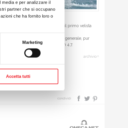
l media e per analizzare il
nostri partner che si occupano
azioni che ha fornito loro o
 mia vittoria è per nonno Paolo, il primo velista
 nel Laser Standard chiude terzo in generale, pur
Marketing
5° tra le femmine e 31° in generale in 4.7.
archivio
Accetta tutti
condividi