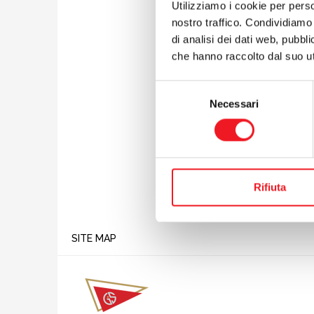
posizion
Utilizziamo i cookie per perso
quelle c
nostro traffico. Condividiamo 
proprio 
di analisi dei dati web, pubbl
finale: 
che hanno raccolto dal suo uti
mantener
della fam
Selezione
Ottimo a
Necessari
del
senza par
consenso
preceden
successiv
Rifiuta
SITE MAP