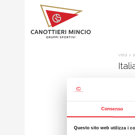
vela
>
a
Ital
04/11
Proprio 
femminile
sorpresa
Consenso
success
E’ dalla 
ranking c
Questo sito web utilizza i c
coeffici