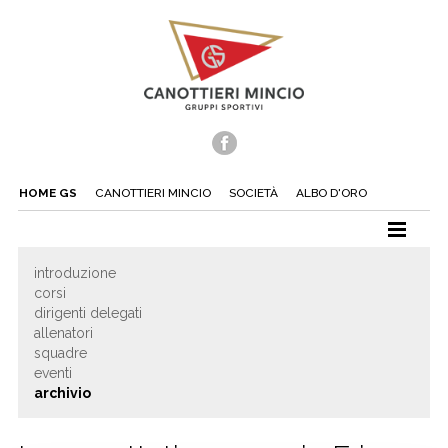
HOME GS
CANOTTIERI MINCIO
SOCIETÀ
ALBO D'ORO
CANOTTAGGIO
introduzione
corsi
CANOA
dirigenti delegati
TUFFI
allenatori
squadre
NUOTO
eventi
archivio
TENNIS
BEACH TENNIS