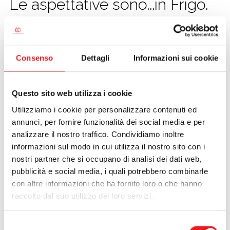
Le aspettative sono...in Frigo.
CALCIO
03/09/2012
Consenso
Dettagli
Informazioni sui cookie
Questo sito web utilizza i cookie
Utilizziamo i cookie per personalizzare contenuti ed
annunci, per fornire funzionalità dei social media e per
analizzare il nostro traffico. Condividiamo inoltre
informazioni sul modo in cui utilizza il nostro sito con i
nostri partner che si occupano di analisi dei dati web,
pubblicità e social media, i quali potrebbero combinarle
con altre informazioni che ha fornito loro o che hanno
Giovanni e Davide Frigo
raccolto dal suo utilizzo dei loro servizi.
Dopo un anno di dure prove di selezione, si è svolta a
Selezione
Caldonazzo la finale del Canoa Giovani ed il Meeting delle