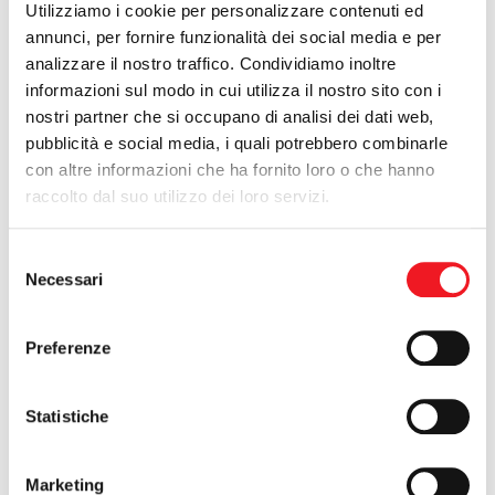
Utilizziamo i cookie per personalizzare contenuti ed
annunci, per fornire funzionalità dei social media e per
analizzare il nostro traffico. Condividiamo inoltre
informazioni sul modo in cui utilizza il nostro sito con i
nostri partner che si occupano di analisi dei dati web,
28/06/2010
La puntata della Coda del Drago è sul nostro
pubblicità e social media, i quali potrebbero combinarle
sito
con altre informazioni che ha fornito loro o che hanno
Cliccando su
http://www.canottieri.com/ita/videos-c-3-
raccolto dal suo utilizzo dei loro servizi.
1.asp
potrete vedere la puntata del 18 giugno 2010 andata in
onda su Tele Mantova.
Selezione
Necessari
del
consenso
Preferenze
26/06/2010
C2 e C3
Statistiche
Sabato 3 e domenica 4 luglio la nostra società ospiterà il
C
ampionato Nazionale Giovanile di Tuffi per le categorie
c2 e c3.
Per Canottieri parteciperanno Giulia Menozzi (c3 femminile),
Marketing