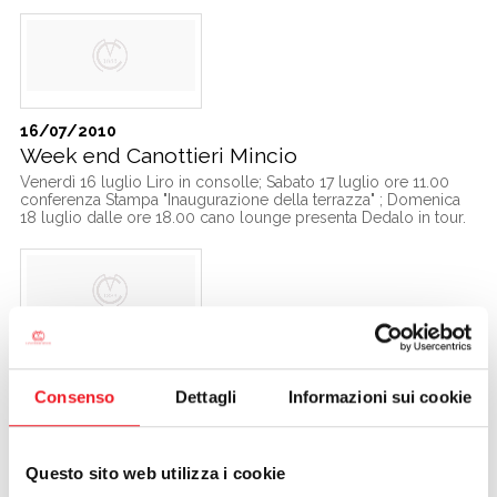
16/07/2010
Week end Canottieri Mincio
Venerdì 16 luglio Liro in consolle; Sabato 17 luglio ore 11.00
conferenza Stampa "Inaugurazione della terrazza" ; Domenica
18 luglio dalle ore 18.00 cano lounge presenta Dedalo in tour.
03/07/2010
Avviso ai soci
Consenso
Dettagli
Informazioni sui cookie
Per evitare spiacevoli inconvenienti informiamo che i permessi
serali saranno effettuabili presso il front office sino alle ore
21.00. Ricordiamo inoltre che i permessi possono essere
effettuati anche il giorno precedente.
Questo sito web utilizza i cookie