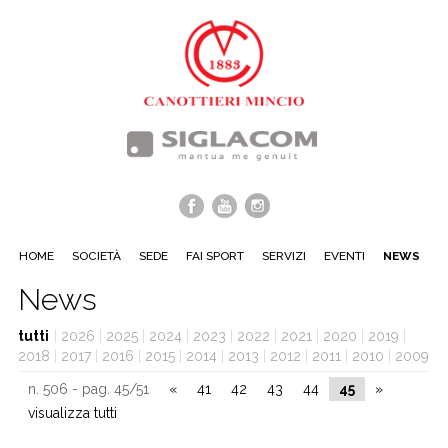
HOME
SOCIETÀ
SEDE
FAI SPORT
SERVIZI
EVENTI
NEWS
News
tutti
|
2026
|
2025
|
2024
|
2023
|
2022
|
2021
|
2020
|
2019
|
2018
|
2017
|
2016
|
2015
|
2014
|
2013
|
2012
|
2011
|
2010
|
2009
n. 506 - pag. 45/51
«
41
42
43
44
45
»
visualizza tutti