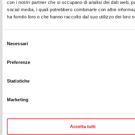
con i nostri partner che si occupano di analisi dei dati web, pu
Michele
Consigliere
michele.bassoli@canottieri.com
social media, i quali potrebbero combinarle con altre informa
BASSOLI
ha fornito loro o che hanno raccolto dal suo utilizzo dei loro s
Carlo
Consigliere
carlo.meneghello@canottieri.com
MENEGHELLO
Selezione
Necessari
del
consenso
Collegio Sindacale
Preferenze
. Dott.sa Erina ZORZELLA
. Dott. Massimiliano GHIZZI
. Dott. Antonio PAVESI
Statistiche
Revisore Contabile
. Dott.sa Patrizia Geremia
Marketing
precedente:
storia
successivo:
staff operativo
Accetta tutti