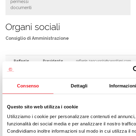
permessi
documenti
Organi sociali
Consiglio di Amministrazione
Raffaele
Presidente
raffaele.zancuoghi@canottieri.com
Zancuoghi
Mario ROSSI
Vicepresidente
mario.rossi@canottieri.com
Consenso
Dettagli
Informazioni
Vicepresidente
federica.ferrari@canottieri.com
Federica
FERRARI
Questo sito web utilizza i cookie
Utilizziamo i cookie per personalizzare contenuti ed annunci, 
funzionalità dei social media e per analizzare il nostro traffico
Massimo
Consigliere
massimo.guaita@canottieri.com
Guaita
Condividiamo inoltre informazioni sul modo in cui utilizza il no