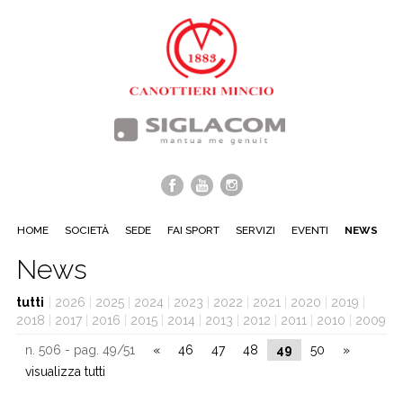
HOME
SOCIETÀ
SEDE
FAI SPORT
SERVIZI
EVENTI
NEWS
News
tutti
|
2026
|
2025
|
2024
|
2023
|
2022
|
2021
|
2020
|
2019
|
2018
|
2017
|
2016
|
2015
|
2014
|
2013
|
2012
|
2011
|
2010
|
2009
n. 506 - pag. 49/51
«
46
47
48
49
50
»
visualizza tutti