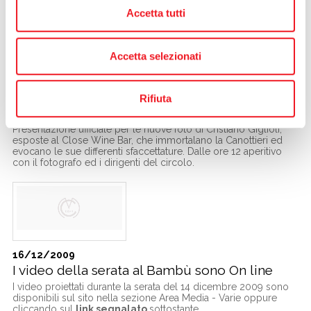
Accetta tutti
Accetta selezionati
23/12/2009
Oggi al Clos le nuove foto di Canottieri
Rifiuta
Mincio
Presentazione ufficiale per le nuove foto di Cristiano Giglioli,
esposte al Close Wine Bar, che immortalano la Canottieri ed
evocano le sue differenti sfaccettature. Dalle ore 12 aperitivo
con il fotografo ed i dirigenti del circolo.
16/12/2009
I video della serata al Bambù sono On line
I video proiettati durante la serata del 14 dicembre 2009 sono
disponibili sul sito nella sezione Area Media - Varie oppure
cliccando sul
link segnalato
sottostante