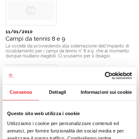
11/01/2010
Campi da tennis 8 e 9
La società sta provvedendo alla sistemazione dell'impianto di
riscaldamento per i campi da tennis n° 8 e 9, che al momento
dunque risultano inagibili. Ci scusiamo per il disagio.
Consenso
Dettagli
Informazioni sui cookie
11/01/2010
On line gli importi delle quote per l'anno 2010
Consulta l'importo e le modalità di pagamento delle quote
Questo sito web utilizza i cookie
sociali per l'anno 2010 cliccando sul link
www.canottieri.com/ita/informazioni.asp
Utilizziamo i cookie per personalizzare contenuti ed
annunci, per fornire funzionalità dei social media e per
analizzare il nostro traffico. Condividiamo inoltre