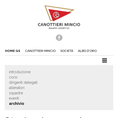
HOME GS
CANOTTIERI MINCIO
SOCIETÀ
ALBO D'ORO
CANOTTAGGIO
introduzione
corsi
CANOA
dirigenti delegati
TUFFI
allenatori
squadre
NUOTO
eventi
archivio
TENNIS
BEACH TENNIS