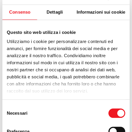
pesi ed addominali. I remoergometri alzati per lasciare spazio
ad una tavolata imbandita (grazie al contributo dei genitori dei
Consenso
Dettagli
Informazioni sui cookie
ragazzi), ed a giochi modello animatore di villaggio turistico.
Ovviamente stiamo parlando di canottieri, senza un minimo di
sudore e fatica la giornata è inutile, quindi la prima tappa è una
Questo sito web utilizza i cookie
staffetta con i remoergometri, all'aperto (-3°). Una volta rientrati,
Utilizziamo i cookie per personalizzare contenuti ed
per evitare che lo sbalzo termico infastidisca i notri atleti, i due
annunci, per fornire funzionalità dei social media e per
allenatori chiedono loro di spogliarsi (solo la presenza delle
analizzare il nostro traffico. Condividiamo inoltre
ragazze ha evitato il nudo integrale) e formare una montagna
informazioni sul modo in cui utilizza il nostro sito con i
con gli abiti. Dopo una vigorosa mescolata ecco l'ordine di
rivestirsi. I risultati sono tutt'altro che banali, come dimostra la
nostri partner che si occupano di analisi dei dati web,
foto qui accanto.
pubblicità e social media, i quali potrebbero combinarle
con altre informazioni che ha fornito loro o che hanno
raccolto dal suo utilizzo dei loro servizi.
Selezione
Necessari
del
consenso
Preferenze