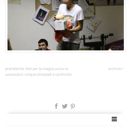
precedente:
test per la maglia azzurra
archivio
successivo:
cinque olimpiadi a confronto