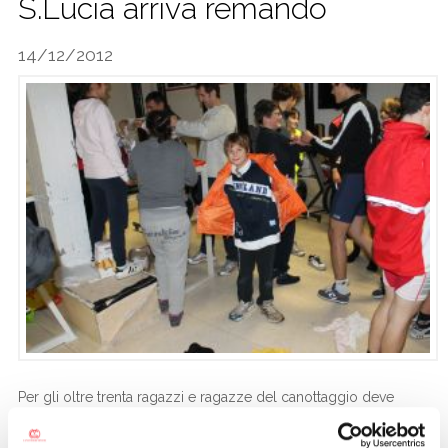
S.Lucia arriva remando
CALCIO
14/12/2012
Per gli oltre trenta ragazzi e ragazze del canottaggio deve
essere stato uno shock...Marco Penna e Marco Testoni che
distribuiscono fette di pandoro e regali invece che esercizi ai