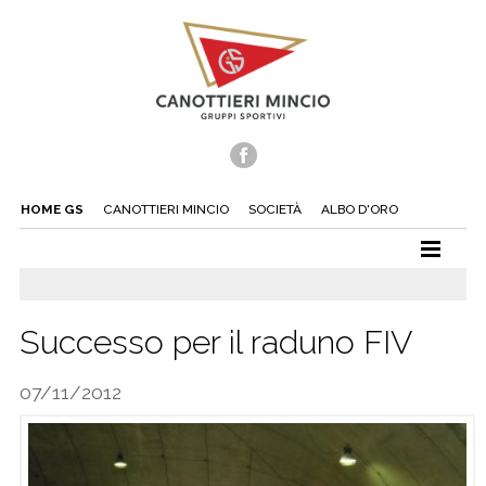
HOME GS
CANOTTIERI MINCIO
SOCIETÀ
ALBO D'ORO
CANOTTAGGIO
CANOA
Successo per il raduno FIV
TUFFI
07/11/2012
NUOTO
TENNIS
BEACH TENNIS