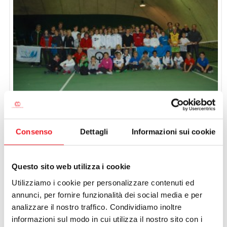
CALCIO
Come ormai da tradizione si è concluso a Mantova col Raduno
Tecnico di preparazione fisica, la serie dei Raduni previsti dal
Consenso
Dettagli
Informazioni sui cookie
Piano Under 16 per l’anno 2012. In una giornata veramente
piovosa l’ospitale circolo mantovano ha accolto i 55 piccoli
atleti provenienti da 9 circoli della nostra Zona sotto al grande
Questo sito web utilizza i cookie
“ombrello” offerto dalla copertura dei campi da tennis n° 4 e 5
dove si sono svolte le prove fisiche.
Utilizziamo i cookie per personalizzare contenuti ed
annunci, per fornire funzionalità dei social media e per
Per completare le serie dei 6 esercizi fisici previsti, gli atleti si
analizzare il nostro traffico. Condividiamo inoltre
sono succeduti su 6 postazioni in ognuna delle quali due
informazioni sul modo in cui utilizza il nostro sito con i
preparati addetti spiegavano e facevano eseguire correttamente