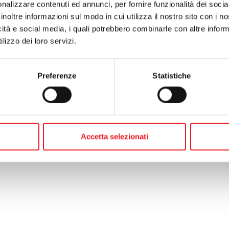
nalizzare contenuti ed annunci, per fornire funzionalità dei socia
inoltre informazioni sul modo in cui utilizza il nostro sito con i 
icità e social media, i quali potrebbero combinarle con altre inform
lizzo dei loro servizi.
te:
i nuovi canottieri sono d'argento
Preferenze
Statistiche
o:
partono i corsi di canottaggio lunedì 15 giugno
Accetta selezionati