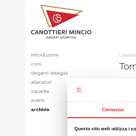
introduzione
canott
Torn
corsi
dirigenti delegati
30/08
allenatori
Ritornano
squadre
Marco Pe
eventi
campiona
archivio
Consenso
Marco 
rispettiv
agonism
Questo sito web utilizza i c