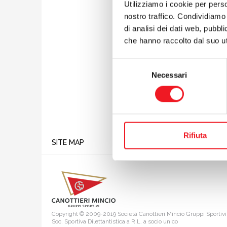
Utilizziamo i cookie per perso
nostro traffico. Condividiamo 
di analisi dei dati web, pubbl
che hanno raccolto dal suo uti
Selezione
preceden
Necessari
del
successiv
consenso
Rifiuta
SITE MAP
Copyright © 2009-2019 Società Canottieri Mincio Gruppi Sportivi
Soc. Sportiva Dilettantistica a R.L. a socio unico