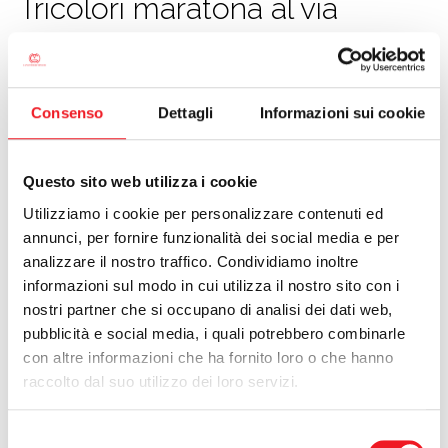
Tricolori maratona al via
CALCIO
15/03/2013
La Canottieri Mincio è pronta ad un weekend a tinte tricolori. Sul
bacino del Lago Superiore di Mantova andranno in scena i
Consenso
Dettagli
Informazioni sui cookie
campionati italiani di maratona per K2 e C2, con 360 atleti di 57
Società già iscritti: “Negli ultimi anni abbiamo lavorato a stretto
contatto con le Federazioni Sportive – spiega il presidente
Questo sito web utilizza i cookie
Diego Rossi
- per riportare a Mantova eventi di richiamo
Utilizziamo i cookie per personalizzare contenuti ed
nazionale e internazionale. Nei prossimi mesi, dopo questo
annunci, per fornire funzionalità dei social media e per
primo appuntamento che riguarda la canoa, avremo il
analizzare il nostro traffico. Condividiamo inoltre
campionato italiano di canottaggio a maggio e il Futures di
tennis a luglio. I grandi eventi sono preziosi per avvicinare i più
informazioni sul modo in cui utilizza il nostro sito con i
giovani e conquistare le loro simpatie. Regalano alla nostra
nostri partner che si occupano di analisi dei dati web,
Società il prestigio che merita e ci permettono anche di
pubblicità e social media, i quali potrebbero combinarle
guadagnare la fiducia di nuovi partners, come Vicentini Auto,
con altre informazioni che ha fornito loro o che hanno
che crede nelle potenzialità di Canottieri Mincio. Del resto il
raccolto dal suo utilizzo dei loro servizi.
2013, che segna il 130° anno di vita della “Cano”, merita tutto
questo impegno”.
Selezione
Sabato alle ore 12, sempre in sede, la conferenza stampa a cui