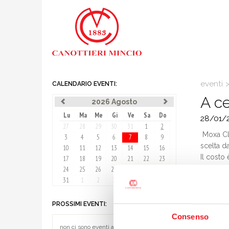
eventi
CALENDARIO EVENTI:
A c
2026 Agosto
Lu
Ma
Me
Gi
Ve
Sa
Do
28/01/
27
28
29
30
31
1
2
Moxa Clu
3
4
5
6
7
8
9
scelta d
10
11
12
13
14
15
16
Il costo
17
18
19
20
21
22
23
E' richi
24
25
26
27
28
29
30
31
1
2
3
4
5
6
PROSSIMI EVENTI:
Consenso
non ci sono eventi al momento