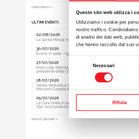
calendario »
Questo sito web utilizza i c
Utilizziamo i cookie per perso
ULTIMI EVENTI:
nostro traffico. Condividiamo 
preceden
02/08/2026
di analisi dei dati web, pubbl
successiv
La Santa Messa in riva al lago
che hanno raccolto dal suo uti
30/07/2026
Eventi in sede - Agosto 2026
Selezione
27/07/2026
Necessari
del
Primo Cda: definite le Vice ed il
presidente della GS
consenso
18/07/2026
Serata dedicata a Sting e ai Police con
Massimo Coppola & Band
05/07/2026
Rifiuta
La Cano brilla in casa al Trofeo delle
Alpi: terzo posto tra le società
eventi passati »