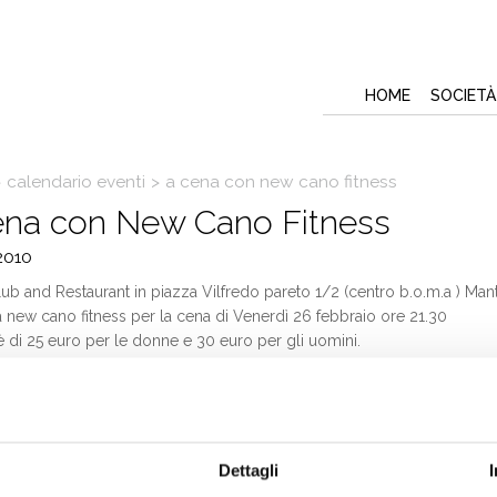
HOME
SOCIETÀ
>
calendario eventi
>
a cena con new cano fitness
ena con New Cano Fitness
2010
b and Restaurant in piazza Vilfredo pareto 1/2 (centro b.o.m.a ) Mant
a new cano fitness per la cena di Venerdì 26 febbraio ore 21.30
 è di 25 euro per le donne e 30 euro per gli uomini.
esta conferma della presenza entro il 20 febbraio 2010 presso la palest
Dettagli