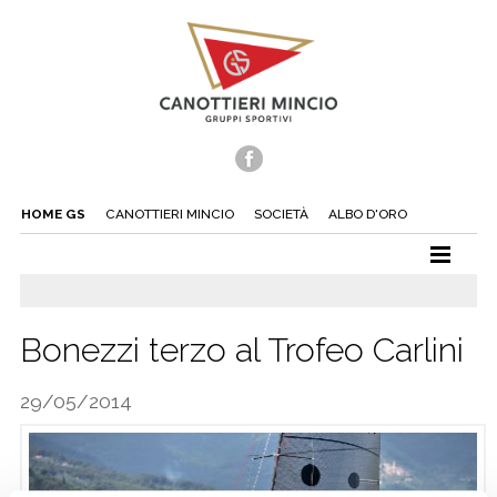
HOME GS
CANOTTIERI MINCIO
SOCIETÀ
ALBO D'ORO
CANOTTAGGIO
CANOA
Bonezzi terzo al Trofeo Carlini
TUFFI
29/05/2014
NUOTO
TENNIS
BEACH TENNIS