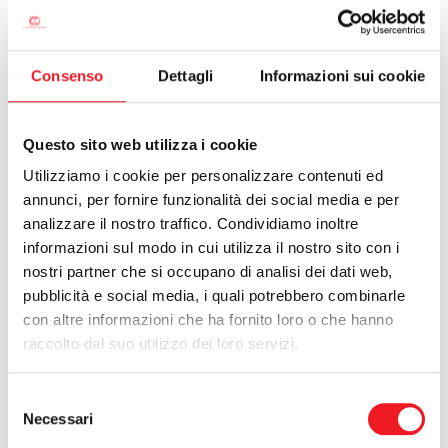
CALCIO
Consenso
Dettagli
Informazioni sui cookie
Questo sito web utilizza i cookie
Utilizziamo i cookie per personalizzare contenuti ed
annunci, per fornire funzionalità dei social media e per
analizzare il nostro traffico. Condividiamo inoltre
Luca Bonezzi in gara
informazioni sul modo in cui utilizza il nostro sito con i
nostri partner che si occupano di analisi dei dati web,
Due giornate di vento e di battaglia per Luca Bonezzi alla
pubblicità e social media, i quali potrebbero combinarle
regata Interzonale Contender - Trofeo Carlini 2014 organizzata
dal Club Nautico San Bartolomeo al Mare, che si concludono
con altre informazioni che ha fornito loro o che hanno
con un ottimo terzo posto.
raccolto dal suo utilizzo dei loro servizi.
Nella prima giornata il ponente non ha tradito le aspettative dei
Selezione
regatanti presentandosi con intensità di 5-6 nodi, consentendo
Necessari
del
a tutti di mettere in evidenza le proprie capacità tattiche; al
consenso