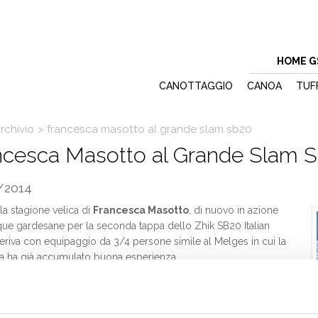
HOME G
CANOTTAGGIO
CANOA
TUF
rchivio
>
francesca masotto al grande slam sb20
ncesca Masotto al Grande Slam 
/2014
 la stagione velica di
Francesca Masotto
, di nuovo in azione
que gardesane per la seconda tappa dello Zhik SB20 Italian
deriva con equipaggio da 3/4 persone simile al Melges in cui la
a ha già accumulato buona esperienza.
a tappa del circuito italiano, che si è tenuta al Circolo Vela
 ha coinciso con il secondo evento dell’europeo Grand Slam
esenti moltissimi equipaggi stranieri provenienti da Russia,