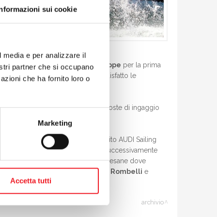
Informazioni sui cookie
l media e per analizzare il
ji dell’armatore
Alfredo Di Giuseppe
per la prima
nostri partner che si occupano
ndo e quinto di giornata non ha soddisfatto le
azioni che ha fornito loro o
no ormai note nel circuito e le proposte di ingaggio
Marketing
 settimana con una tappa del Circuito AUDI Sailing
con alla tattica Nicolas Dal Ferro, successivamente
2014 di fine agosto sulle acque gardesane dove
pettivamente su Stig di
Alessandro Rombelli
e
Accetta tutti
archivio