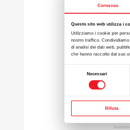
Inghilte
Consenso
di testa
La vittor
Questo sito web utilizza i c
Brenco d
campioni
Utilizziamo i cookie per perso
dall’equ
nostro traffico. Condividiamo 
volta ing
di analisi dei dati web, pubbl
aspettat
che hanno raccolto dal suo uti
Nonostan
Selezione
anche in
Necessari
del
consenso
Prossimo
Series 
altre re
Francesca
Rifiuta
Leviatha
preceden
successiv