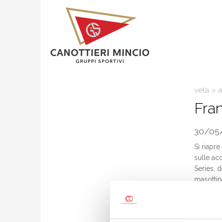
vela
>
a
Fra
30/05
Si riapre
sulle ac
Series, 
masottin
La second
torbole,
SB20. Pr