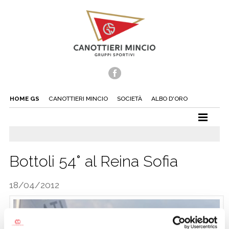
HOME GS
CANOTTIERI MINCIO
SOCIETÀ
ALBO D'ORO
CANOTTAGGIO
CANOA
Bottoli 54° al Reina Sofia
TUFFI
18/04/2012
NUOTO
TENNIS
BEACH TENNIS