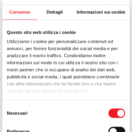
CALCIO
Consenso
Dettagli
Informazioni sui cookie
Questo sito web utilizza i cookie
Utilizziamo i cookie per personalizzare contenuti ed
annunci, per fornire funzionalità dei social media e per
analizzare il nostro traffico. Condividiamo inoltre
informazioni sul modo in cui utilizza il nostro sito con i
nostri partner che si occupano di analisi dei dati web,
Giacomo Bottoli
pubblicità e social media, i quali potrebbero combinarle
con altre informazioni che ha fornito loro o che hanno
Giacomo Bottoli
rientra in Italia dal trofeo Reina Sofia a Palma
raccolto dal suo utilizzo dei loro servizi.
di Maiorca con la soddisfazione di aver tenuto testa ai più forti
del mondo, nonostante il risultato finale non sia tra i migliori nel
palmares dell’atleta virgiliano. Su 140 equipaggi Bottoli chiude
Selezione
54°: “Era difficile aspettarsi di più, visto il poco allenamento che
Necessari
del
avevo alle spalle. Sono comunque soddisfatto, il livello era
consenso
molto alto”. Il candidato per Londra, Michele Regolo, chiude
Preferenze
poco avanti rispetto al mantovano, ma nonostante i risultati