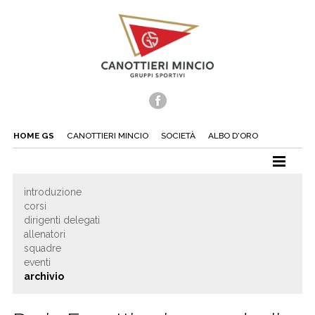
HOME GS
CANOTTIERI MINCIO
SOCIETÀ
ALBO D'ORO
CANOTTAGGIO
introduzione
corsi
CANOA
dirigenti delegati
TUFFI
allenatori
squadre
NUOTO
eventi
archivio
TENNIS
BEACH TENNIS