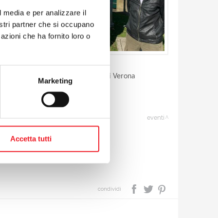
l media e per analizzare il
nostri partner che si occupano
azioni che ha fornito loro o
tia, ha portato una delle sue atlete di Verona
Marketing
eventi
Accetta tutti
condividi