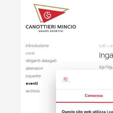
introduzione
tuffi
>
e
Inga
corsi
dirigenti delegati
29/09
allenatori
Inga Af
squadre
Piattafo
eventi
campiona
archivio
è in Ital
Consenso
federale
“Ho vist
accompag
Questo sito web utilizza i c