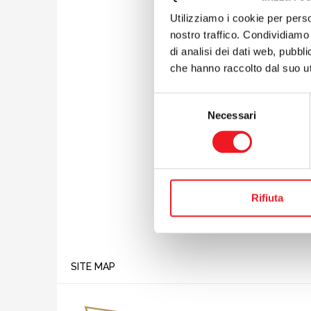
prima vi
piaciuto
Utilizziamo i cookie per perso
insegnar
nostro traffico. Condividiamo 
“Afonina
di analisi dei dati web, pubbl
settore 
che hanno raccolto dal suo uti
Mincio G
le leve 
Selezione
entrare i
Necessari
del
all’argen
consenso
preceden
successiv
Rifiuta
SITE MAP