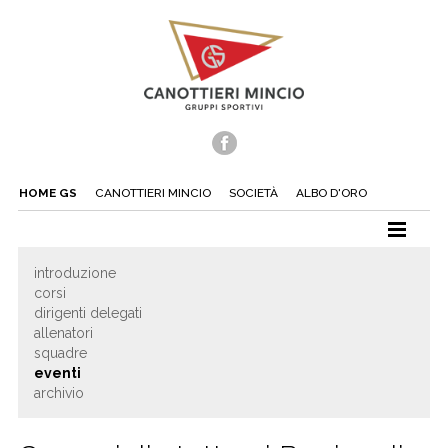
HOME GS
CANOTTIERI MINCIO
SOCIETÀ
ALBO D'ORO
CANOTTAGGIO
introduzione
corsi
CANOA
dirigenti delegati
TUFFI
allenatori
squadre
NUOTO
eventi
archivio
TENNIS
BEACH TENNIS