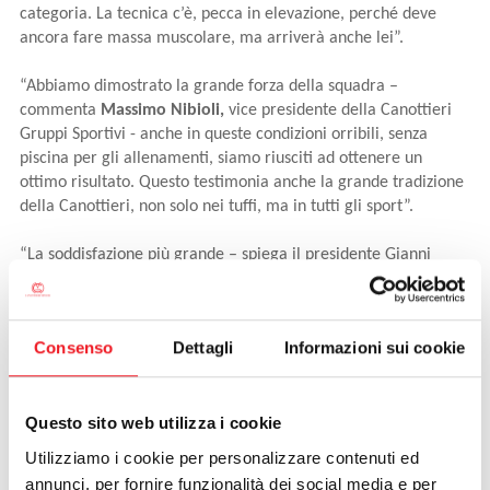
categoria. La tecnica c’è, pecca in elevazione, perché deve
ancora fare massa muscolare, ma arriverà anche lei”.
“Abbiamo dimostrato la grande forza della squadra –
commenta
Massimo Nibioli,
vice presidente della Canottieri
Gruppi Sportivi - anche in queste condizioni orribili, senza
piscina per gli allenamenti, siamo riusciti ad ottenere un
ottimo risultato. Questo testimonia anche la grande tradizione
della Canottieri, non solo nei tuffi, ma in tutti gli sport”.
“La soddisfazione più grande – spiega il presidente Gianni
Mistrorigo - è veder maturare il percorso iniziato nel 2015, che
aveva l’ambizione di portare Sara Borghi ai vertici nazionali, ed
al contempo creare continuità alle sue spalle ricostruendo una
Consenso
Dettagli
Informazioni sui cookie
scuola di tuffi capace di offrire continuità oltre che qualità,
degna della tradizione della nostra storia sportiva”.
Questo sito web utilizza i cookie
Utilizziamo i cookie per personalizzare contenuti ed
annunci, per fornire funzionalità dei social media e per