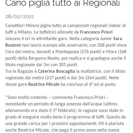
Cano piglia tutto ai Regionali
CALCIO
28/02/2021
Canottieri Mincio piglia tutto ai campionati regionali indoor di
tuffi a Milano. Le tuffatrici allenate da
Francesco Priori
vincono 4 ori in altrettante gare. Nella categoria Junior
Sara
Buzzoni
non lascia scampo alle avversarie; con 308 punti vince
l’oro dal metro, davanti a Mantegazza (276 punti) e Mora (168
punti) della Bergamo Nuoto, poi replica e si guadagna anche il
titolo regionale dai 3m con 301 punti.
Tra le Ragazze è
Caterina Boscaglia
la mattatrice, con il titolo
regionale dal metro (237 punti) e dai 3m (264 punti). Nelle
stesse gare
Beatrice Micale
ha concluso al 6° ed al posto.
“Sono molto contento – commenta Francesco Priori –
nonostante un periodo di lunga assenza dall’acqua (ultimo
allenamento era stato il 1° febbraio), le ragazze sono state in
grado di eseguire molto bene il programma di tuffi. Questo da
una grande carica per i prossimi appuntamenti. Mi è piaciuta
anche Beatrice Micale, che paga il primo anno nella nuova