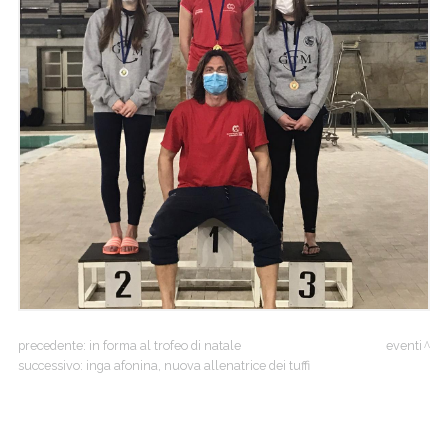
precedente:
in forma al trofeo di natale
eventi
successivo:
inga afonina, nuova allenatrice dei tuffi