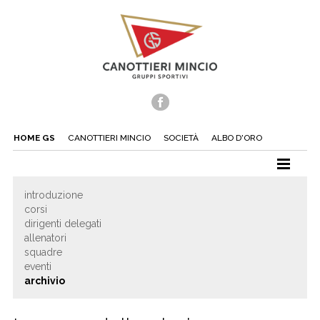
HOME GS
CANOTTIERI MINCIO
SOCIETÀ
ALBO D'ORO
CANOTTAGGIO
introduzione
corsi
CANOA
dirigenti delegati
TUFFI
allenatori
squadre
NUOTO
eventi
archivio
TENNIS
BEACH TENNIS