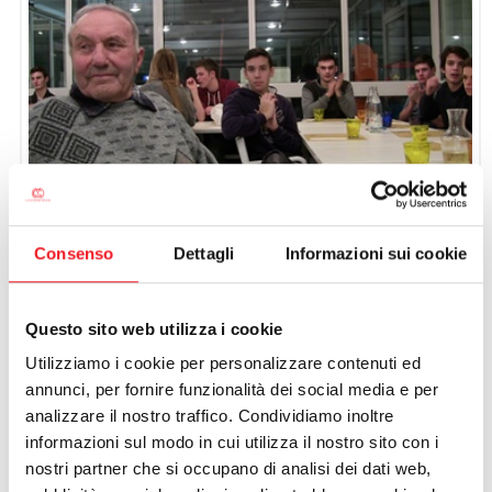
Gilioli, ed alle sue spalle le nuove leve
Consenso
Dettagli
Informazioni sui cookie
Dagli 8 anni di
Luigi Iuzzolini
, agli 84 (a maggio) di
Bruno
Gilioli
, la “cena delle glorie” ha riunito intorno al tavolo cinque
Questo sito web utilizza i cookie
generazioni di canottieri. Una storia che vanta decine di titoli
Utilizziamo i cookie per personalizzare contenuti ed
italiani, partecipazioni ad europei, mondiali ed olimpiadi, ma
annunci, per fornire funzionalità dei social media e per
soprattutto tante persone unite da una passione potente, quasi
analizzare il nostro traffico. Condividiamo inoltre
un codice d’onore, che impernia l’animo e una volta scelto non
informazioni sul modo in cui utilizza il nostro sito con i
si lascia più.
nostri partner che si occupano di analisi dei dati web,
Sarebbe lontanissimo dalla realtà chi pensasse ad una