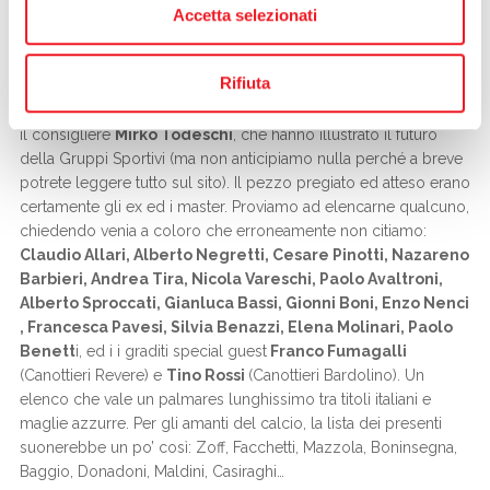
In tanti coloro che hanno risposto all’invito di
Marco Testoni
e
Accetta selezionati
Marco Penna
. Più di trenta gli atleti, con altrettanti genitori:
attestati di grande stima per le mamme, che hanno dato vita ad
Rifiuta
una “gara” delle torte. Difficile davvero eleggere la più buona.
A portare il saluto del Cda la vice presidente
Chiara Faveri
ed
il consigliere
Mirko Todeschi
, che hanno illustrato il futuro
della Gruppi Sportivi (ma non anticipiamo nulla perché a breve
potrete leggere tutto sul sito). Il pezzo pregiato ed atteso erano
certamente gli ex ed i master. Proviamo ad elencarne qualcuno,
chiedendo venia a coloro che erroneamente non citiamo:
Claudio Allari, Alberto Negretti, Cesare Pinotti, Nazareno
Barbieri, Andrea Tira, Nicola Vareschi, Paolo Avaltroni,
Alberto Sproccati, Gianluca Bassi, Gionni Boni, Enzo Nenci
, Francesca Pavesi, Silvia Benazzi, Elena Molinari, Paolo
Benett
i, ed i i graditi special guest
Franco Fumagalli
(Canottieri Revere) e
Tino Rossi
(Canottieri Bardolino). Un
elenco che vale un palmares lunghissimo tra titoli italiani e
maglie azzurre. Per gli amanti del calcio, la lista dei presenti
suonerebbe un po’ così: Zoff, Facchetti, Mazzola, Boninsegna,
Baggio, Donadoni, Maldini, Casiraghi…