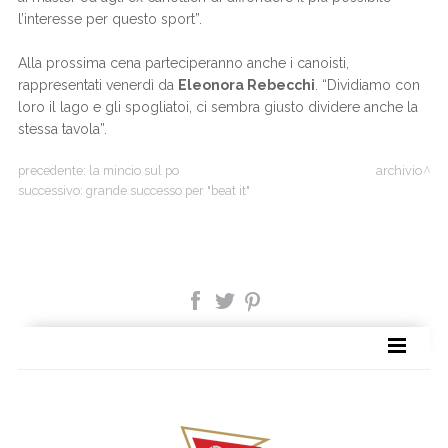
l’interesse per questo sport”.
Alla prossima cena parteciperanno anche i canoisti,
rappresentati venerdì da
Eleonora Rebecchi
. “Dividiamo con
loro il lago e gli spogliatoi, ci sembra giusto dividere anche la
stessa tavola”.
precedente:
la mincio sul po
archivio
successivo:
grande successo per "beat it"
SITE MAP