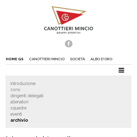
HOME GS
CANOTTIERI MINCIO
SOCIETÀ
ALBO D'ORO
CANOTTAGGIO
introduzione
corsi
CANOA
dirigenti delegati
TUFFI
allenatori
squadre
NUOTO
eventi
archivio
TENNIS
BEACH TENNIS