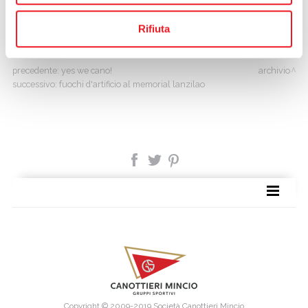
Lanzilao Pier Federico.
Rifiuta
precedente:
yes we cano!
archivio
successivo:
fuochi d'artificio al memorial lanzilao
SITE MAP
Copyright © 2009-2019 Società Canottieri Mincio