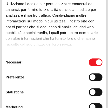
Utilizziamo i cookie per personalizzare contenuti ed
annunci, per fornire funzionalità dei social media e per
18/10/2015
analizzare il nostro traffico. Condividiamo inoltre
Ferrari nuovo sponsor
informazioni sul modo in cui utilizza il nostro sito con i
Nuovo gradito arrivo nella famiglia Canottieri. E’ nata la
nostri partner che si occupano di analisi dei dati web,
partnership con il Gruppo Ferrari Motors, che affiancherà la
Canottieri con un’importante sponsorizzazione a favore della
pubblicità e social media, i quali potrebbero combinarle
Gruppi Sportivi e dei vivai della Cano. Un’intesa facile grazie alla
con altre informazioni che ha fornito loro o che hanno
comune visione strategica. Ferrari Motors, come il Cda, ha una
gestione aziendale basata sugli stessi principi di trasparenza,
raccolto dal suo utilizzo dei loro servizi.
efficienza e lavoro di squadra.
Selezione
Necessari
del
consenso
Preferenze
Statistiche
10/10/2015
Marketing