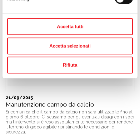
Un anno di lavoro: il Cda incontra i Soci
Il 1 settembre 2014 si è insediato il Cda della Canottieri. Dopo
un anno di attività è forte il desiderio di un incontro con i Soci
per illustrare il lavoro svolto e confrontarsi sulla strada che
rimane da percorrere.
Accetta tutti
Accetta selezionati
Rifiuta
21/09/2015
Manutenzione campo da calcio
Si comunica che il campo da calcio non sarà utilizzabile fino al
giorno 6 ottobre. Ci scusiamo per gli eventuali disagi con i soci
ma l'intervento si è reso assolutamente necessario per rendere
il terreno di gioco agibile ripristinando le condizioni di
sicurezza.