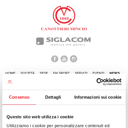
HOME
SOCIETÀ
SEDE
FAI SPORT
SERVIZI
EVENTI
NEWS
Promemoria Pagamento
Consenso
Dettagli
Informazioni sui cookie
Quote
21/04/2023
Questo sito web utilizza i cookie
Gentili Soci e Socie,
Utilizziamo i cookie per personalizzare contenuti ed