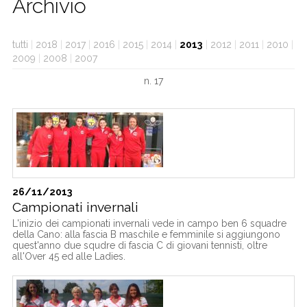
Archivio
CALCIO
tutti
|
2018
|
2017
|
2016
|
2015
|
2014
|
2013
|
2012
|
2011
|
2010
|
2009
|
2008
|
2007
n. 17
26/11/2013
Campionati invernali
L'inizio dei campionati invernali vede in campo ben 6 squadre
della Cano: alla fascia B maschile e femminile si aggiungono
quest'anno due squdre di fascia C di giovani tennisti, oltre
all'Over 45 ed alle Ladies.