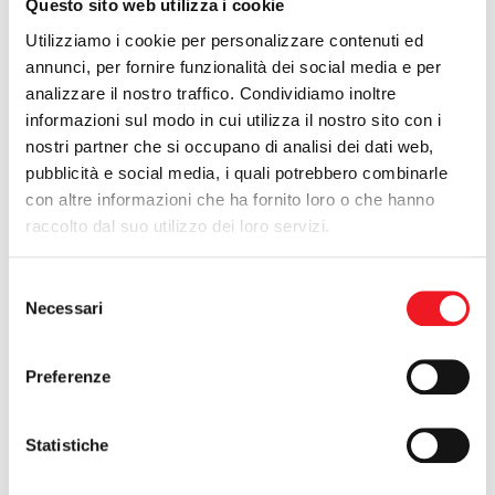
Questo sito web utilizza i cookie
Utilizziamo i cookie per personalizzare contenuti ed
annunci, per fornire funzionalità dei social media e per
analizzare il nostro traffico. Condividiamo inoltre
29/07/2013
informazioni sul modo in cui utilizza il nostro sito con i
Risultati bollenti
nostri partner che si occupano di analisi dei dati web,
Marcello Testa torna alla vittoria a Guidizzolo senza concedere
pubblicità e social media, i quali potrebbero combinarle
set agli avversari, Francesca Bottardi domina il Master Kinder.
con altre informazioni che ha fornito loro o che hanno
raccolto dal suo utilizzo dei loro servizi.
Selezione
Necessari
del
consenso
07/06/2013
Tennis: obiettivo C
Preferenze
La formazione maschile domina il suo girone ed attende il
sorteggio per conoscere i prossimi avversari nei play off di
settembre.
Statistiche