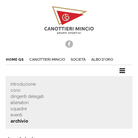
HOME GS
CANOTTIERI MINCIO
SOCIETÀ
ALBO D'ORO
CANOTTAGGIO
introduzione
corsi
CANOA
dirigenti delegati
TUFFI
allenatori
squadre
NUOTO
eventi
archivio
TENNIS
BEACH TENNIS