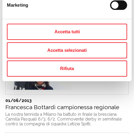
Marketing
03/06/2013
Accetta tutti
Mondini Re del Macroarea
Il giovane tennista della Mincio con due vittorie e due secondi
posti domina la classifica della Macroarea Nord-ovest. Ora
Accetta selezionati
parteciperà al Master finale al centro federale di Castel di
Sangro.
Rifiuta
01/06/2013
Francesca Bottardi campionessa regionale
La nostra tennista a Milano ha battuto in finale la bresciana
Camilla Pasquali 6/3, 6/2. Commovente derby in semifinale
contro la compagna di squadra Letizia Spitti.