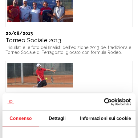
20/08/2013
Torneo Sociale 2013
I risultati e le foto dei finalisti dell'edizione 2013 del tradizionale
Torneo Sociale di Ferragosto, giocato con formula Rodeo.
03/08/2013
Signorini vince a Guidizzolo
Al torneo giovanile organizzato dal Tc Guidizzolo il nostro
tennista Alessandro Signorini vince nella categoria under 12.
Consenso
Dettagli
Informazioni sui cookie
Nell'under 14 Leonardo Manzini cede in finale.