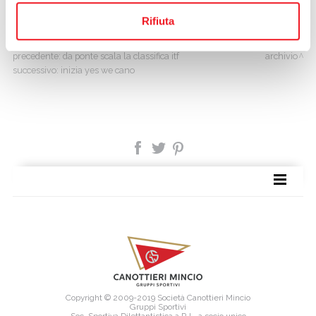
in campo.
Rifiuta
precedente:
da ponte scala la classifica itf
archivio
successivo:
inizia yes we cano
SITE MAP
Copyright © 2009-2019 Società Canottieri Mincio
Gruppi Sportivi