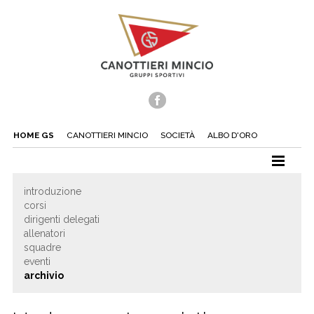
HOME GS
CANOTTIERI MINCIO
SOCIETÀ
ALBO D'ORO
CANOTTAGGIO
introduzione
corsi
CANOA
dirigenti delegati
TUFFI
allenatori
squadre
NUOTO
eventi
archivio
TENNIS
BEACH TENNIS