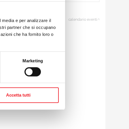
calendario eventi
l media e per analizzare il
nnelli solari
nostri partner che si occupano
azioni che ha fornito loro o
Marketing
Accetta tutti