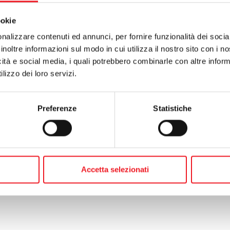
ookie
te:
06 agosto 2008 - ferragosto in sede: tutti gli eventi
nalizzare contenuti ed annunci, per fornire funzionalità dei socia
o:
08 febbraio 2008 - ricominciano i lavori: piscina, nuova pavimentazione e pa
inoltre informazioni sul modo in cui utilizza il nostro sito con i 
icità e social media, i quali potrebbero combinarle con altre inform
lizzo dei loro servizi.
Preferenze
Statistiche
Accetta selezionati