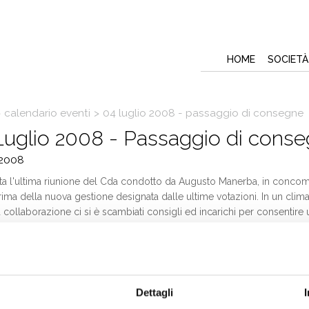
HOME
SOCIETÀ
>
calendario eventi
>
04 luglio 2008 - passaggio di consegne
Luglio 2008 - Passaggio di cons
2008
uta l'ultima riunione del Cda condotto da Augusto Manerba, in concom
rima della nuova gestione designata dalle ultime votazioni. In un clima
collaborazione ci si è scambiati consigli ed incarichi per consentire u
reno. Nella foto si riconoscono, a partire da sinistra, Tiberti, Masotto, A
ito, Cantoni, Rossi. Alla destra del capotavola Manerba siedono Mazzol
i e, purtroppo coperti, Antonella Guidi, Velia Setti e Giampaolo Beghi.
Dettagli