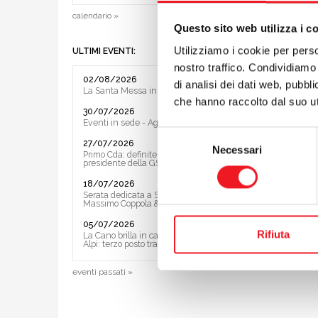
calendario »
Questo sito web utilizza i c
preceden
Utilizziamo i cookie per perso
ULTIMI EVENTI:
successiv
nostro traffico. Condividiamo 
02/08/2026
di analisi dei dati web, pubbl
La Santa Messa in riva al lago
che hanno raccolto dal suo uti
30/07/2026
Eventi in sede - Agosto 2026
Selezione
27/07/2026
Necessari
del
Primo Cda: definite le Vice ed il
presidente della GS
consenso
18/07/2026
Serata dedicata a Sting e ai Police con
Massimo Coppola & Band
05/07/2026
Rifiuta
La Cano brilla in casa al Trofeo delle
Alpi: terzo posto tra le società
eventi passati »