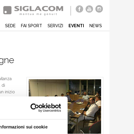
SEDE
FAI SPORT
SERVIZI
EVENTI
NEWS
egne
itanza
 di
n inizio
ngiolillo,
i,
Informazioni sui cookie