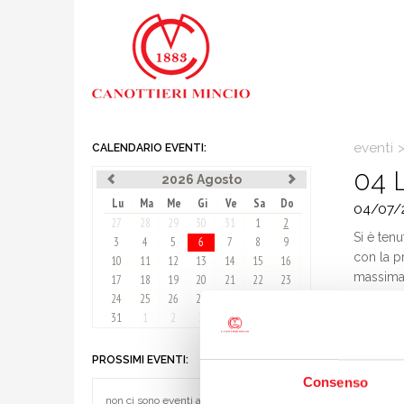
eventi
CALENDARIO EVENTI:
04 
2026 Agosto
Lu
Ma
Me
Gi
Ve
Sa
Do
04/07/
27
28
29
30
31
1
2
Si è ten
3
4
5
6
7
8
9
con la p
10
11
12
13
14
15
16
massima 
17
18
19
20
21
22
23
lavori se
24
25
26
27
28
29
30
Sassi, Z
31
1
2
3
4
5
6
Zanellin
PROSSIMI EVENTI:
Consenso
non ci sono eventi al momento