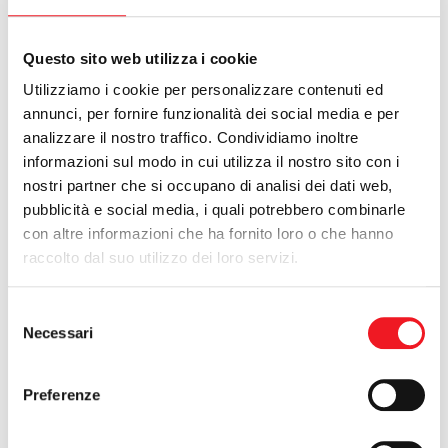
Graziati dal maltempo che ha imperversato sul nord Italia, i soci
Questo sito web utilizza i cookie
della Cano si sono goduti un 15 agosto rinfrescato da qualche
nuvoletta passeggiera e dai tradizionali gavettoni. Per un giorno
Utilizziamo i cookie per personalizzare contenuti ed
anche gli assistenti bagnanti hanno chiuso un occhio, le cuffie
annunci, per fornire funzionalità dei social media e per
sono sparite e i tuffatori hanno avuto via libera.
analizzare il nostro traffico. Condividiamo inoltre
informazioni sul modo in cui utilizza il nostro sito con i
nostri partner che si occupano di analisi dei dati web,
pubblicità e social media, i quali potrebbero combinarle
con altre informazioni che ha fornito loro o che hanno
raccolto dal suo utilizzo dei loro servizi.
Selezione
Necessari
del
consenso
Preferenze