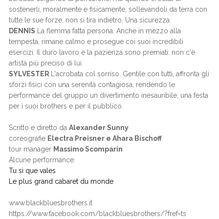
sostenerli, moralmente e fisicamente, sollevandoli da terra con
tutte le sue forze, non si tira indietro. Una sicurezza.
DENNIS
La flemma fatta persona. Anche in mezzo alla
tempesta, rimane calmo e prosegue coi suoi incredibili
esercizi. Il duro lavoro e la pazienza sono premiati: non c'è
artista più preciso di lui.
SYLVESTER
L'acrobata col sorriso. Gentile con tutti, affronta gli
sforzi fisici con una serenità contagiosa, rendendo le
performance del gruppo un divertimento inesauribile, una festa
per i suoi brothers e per il pubblico.
Scritto e diretto da
Alexander Sunny
coreografie
Electra Preisner e Ahara Bischoff
tour manager
Massimo Scomparin
Alcune performance:
Tu sì que vales
Le plus grand cabaret du monde
www.blackbluesbrothers.it
https://www.facebook.com/blackbluesbrothers/?fref=ts