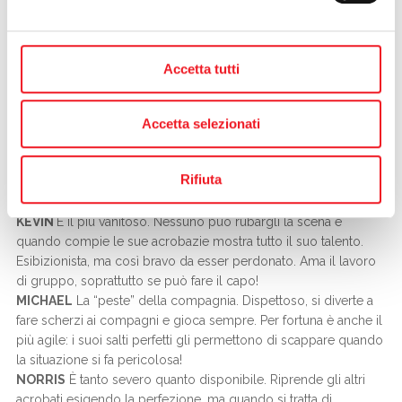
Laboratorio delle Meraviglie, un centro di promozione dello
spettacolo di Noventa di Piave, in provincia di Venezia. Le loro
attività fanno parte del progetto Open Circus, sostenuto dal
Ministero dei beni e delle attività culturali e del turismo.
Accetta tutti
Reduci dal grande successo al Teatro Quirino di Roma a metà
maggio, il tour europeo quest’estate toccherà Belgio, Polonia,
Spagna, Ungheria, Svizzera e molte città italiane.
Accetta selezionati
Lo spettacolo è distribuito in esclusiva mondiale da Circo e
Rifiuta
dintorni.
Chi sono i Black Blues Brothers
KEVIN
È il più vanitoso. Nessuno può rubargli la scena e
quando compie le sue acrobazie mostra tutto il suo talento.
Esibizionista, ma così bravo da esser perdonato. Ama il lavoro
di gruppo, soprattutto se può fare il capo!
MICHAEL
La “peste” della compagnia. Dispettoso, si diverte a
fare scherzi ai compagni e gioca sempre. Per fortuna è anche il
più agile: i suoi salti perfetti gli permettono di scappare quando
la situazione si fa pericolosa!
NORRIS
È tanto severo quanto disponibile. Riprende gli altri
acrobati esigendo la perfezione, ma quando si tratta di