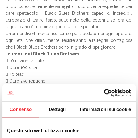
pubblico estremamente variegato. Tutto diventa espediente per
dare spettacolo: i Black Blues Brothers capaci di incredibili
acrobazie di teatro fisico, sulle note della colonna sonora del
leggendario film coinvolgono tutti gli spettatori.
Un’ora di divertimento assicurato per spettatori di ogni tipo e di
ogni età che difficilmente resisteranno all’allegria contagiosa
che i Black Blues Brothers sono in grado di sprigionare.
I numeri dei Black Blues Brothers
 10 nazioni visitate
 Oltre 100 città
 30 teatri
 Oltre 250 repliche
 Oltre 10.000 spettatori
 25.000 km percorsi durante la tournée
 1.000 salti mortali
 Oltre 1 km a testa in giù durante gli show
Consenso
Dettagli
Informazioni sui cookie
 1 milione di risate
 2 milioni di applausi
Tra circo contemporaneo e commedia musicale, questa
Questo sito web utilizza i cookie
produzione, nata dalla fantasia di Alexander Sunny (già