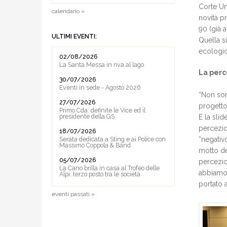
Corte Ung
calendario »
novità pr
90 (già a
ULTIMI EVENTI:
Quella s
ecologic
02/08/2026
La Santa Messa in riva al lago
La perc
30/07/2026
Eventi in sede - Agosto 2026
“Non sono
27/07/2026
progetto
Primo Cda: definite le Vice ed il
presidente della GS
E la slid
percezio
18/07/2026
“negativ
Serata dedicata a Sting e ai Police con
Massimo Coppola & Band
motto de
05/07/2026
percezio
La Cano brilla in casa al Trofeo delle
abbiamo 
Alpi: terzo posto tra le società
portato 
eventi passati »