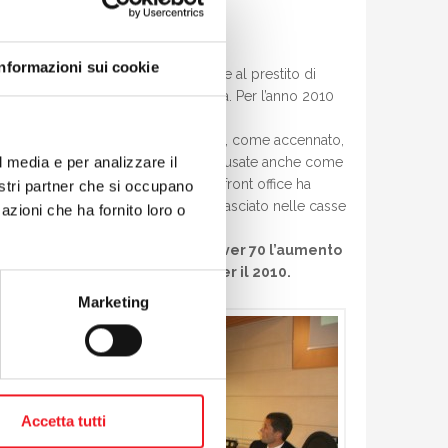
Informazioni sui cookie
ità in cassa buona (+100.000) grazie al prestito di
one per la realizzazione della ludica. Per l’anno 2010
i di risparmio e alleanze. Quest’ultima, come accennato,
l media e per analizzare il
 nuove tessere, che potranno essere usate anche come
ià state notevoli nel 2009: il nuovo front office ha
nostri partner che si occupano
del servizio assistenti bagnanti ha lasciato nelle casse
azioni che ha fornito loro o
atizzato.
in più (15 + iva), mentre per gli over 70 l’aumento
 nell’ultima assemblea) più 9 per il 2010.
Marketing
Accetta tutti