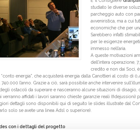
E’ il Consigliere
Gianpa
studiato le diverse solu
parcheggio auto con pan
avveniristica, ma a cui t
economiche che per una
Sarebbero infatti stimabil
per le esigenze energeti
immesso nell’aria.
A queste motivazioni amb
dell’intera operazione, 7
credito e non dai Soci, è 
l “conto energia”, che acquisterà energia dalla Canottieri al costo di
 740.000 l’anno. Grazie a ciò, sarà possibile anche intervenire sull’ill
degli ostacoli da superare e nasceranno alcune situazioni di disagio, c
ui verranno affidati i lavori saranno chieste garanzie reali (fidejussioni) 
ori dettagli sono disponibili qui di seguito le slides illustrate dal Con
arlo solo se avete una linea Adsl o superiore).
ides con i dettagli del progetto