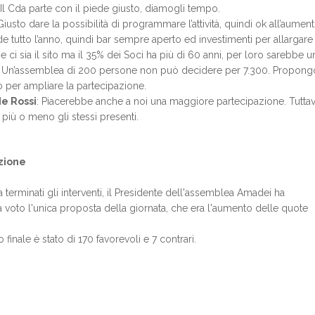
 Il Cda parte con il piede giusto, diamogli tempo.
iusto dare la possibilità di programmare l’attività, quindi ok all’aument
e tutto l’anno, quindi bar sempre aperto ed investimenti per allargare la
e ci sia il sito ma il 35% dei Soci ha più di 60 anni, per loro sarebbe 
: Un’assemblea di 200 persone non può decidere per 7.300. Propongo 
o per ampliare la partecipazione.
e Rossi
: Piacerebbe anche a noi una maggiore partecipazione. Tuttavi
 più o meno gli stessi presenti.
zione
 terminati gli interventi, il Presidente dell'assemblea Amadei ha
 voto l'unica proposta della giornata, che era l'aumento delle quote
ato finale è stato di 170 favorevoli e 7 contrari.