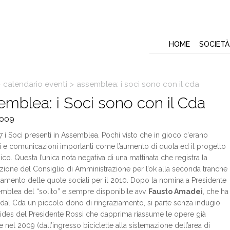
HOME
SOCIETÀ
>
calendario eventi
>
assemblea: i soci sono con il cda
mblea: i Soci sono con il Cda
2009
7 i Soci presenti in Assemblea. Pochi visto che in gioco c'erano
i e comunicazioni importanti come l’aumento di quota ed il progetto
ico. Questa l’unica nota negativa di una mattinata che registra la
zione del Consiglio di Amministrazione per l’ok alla seconda tranche
amento delle quote sociali per il 2010. Dopo la nomina a Presidente
emblea del “solito” e sempre disponibile avv.
Fausto Amadei
, che ha
 dal Cda un piccolo dono di ringraziamento, si parte senza indugio
lides del Presidente Rossi che dapprima riassume le opere già
e nel 2009 (dall’ingresso biciclette alla sistemazione dell’area di