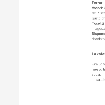
Ferrari
:
Vasori:
G
della sed
gusto ch
Tosetti
in agost
Rispond
riportato
La vota
Una volta
messo la
sociali.
Il risult