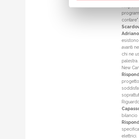
Rispond
program
contare".
Scardov
Adriano
esistono 
avanti n
chi ne u
palestra
New Cano
Rispond
progetto
soddisfat
soprattut
Riguardo
Capass
bilancio
Rispond
specifica
elettrici.