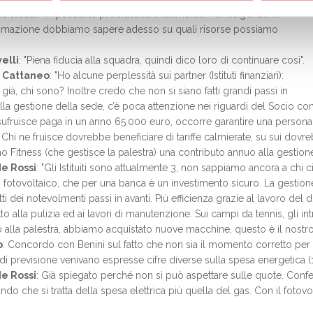
e Rossi
: "Impossibile procrastinare l’aumento. Per esigenze di
mazione dobbiamo sapere adesso su quali risorse possiamo
elli
: "Piena fiducia alla squadra, quindi dico loro di continuare così".
 Cattaneo
: "Ho alcune perplessità sui partner (Istituti finanziari):
già, chi sono? Inoltre credo che non si siano fatti grandi passi in
ella gestione della sede, c’è poca attenzione nei riguardi del Socio co
sufruisce paga in un anno 65.000 euro, occorre garantire una persona
. Chi ne fruisce dovrebbe beneficiare di tariffe calmierate, su sui dovr
 Fitness (che gestisce la palestra) una contributo annuo alla gestione
e Rossi
: "Gli Istituiti sono attualmente 3, non sappiamo ancora a chi
 fotovoltaico, che per una banca è un investimento sicuro. La gesti
ti dei notevolmenti passi in avanti. Più efficienza grazie al lavoro del 
to alla pulizia ed ai lavori di manutenzione. Sui campi da tennis, gli i
 alla palestra, abbiamo acquistato nuove macchine, questo è il nostro 
o
: Concordo con Benini sul fatto che non sia il momento corretto per
 di previsione venivano espresse cifre diverse sulla spesa energetica 
e Rossi
: Già spiegato perché non si può aspettare sulle quote. Confer
ndo che si tratta della spesa elettrica più quella del gas. Con il fotov