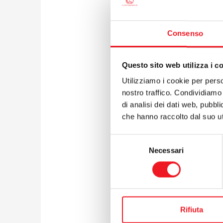
Un occhi
Prima di 
Consenso
La perdi
500.000 
si preve
Questo sito web utilizza i c
Per affro
Utilizziamo i cookie per perso
porta ad
fast pay 
nostro traffico. Condividiamo 
evitato s
di analisi dei dati web, pubbl
altri 35
che hanno raccolto dal suo uti
Infine le
sarà di
Selezione
Necessari
del
Gli inte
consenso
Al termi
Roberto
quote. A
Rifiuta
possibil
consiglio