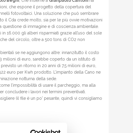
olo Beghi
, che insieme a
Gianpaolo Cantoni
ha
zioni, che espone il progetto della copertura del
nelli fotovoltaici. Una soluzione che può sembrare
utto il Cda crede molto, sia per le più ovvie motivazioni
 questione di immagine e di coscienza ambientale.
i in 16.000 gli alberi risparmiati grazie all’uso del sole
che del circolo, oltre a 500 tons di CO2 non
ientali se ne aggiungono altre: innanzitutto il costo
,3 milioni di euro, sarebbe coperto da un istituto di
previsto un ritorno in 20 anni di 7,5 milioni di euro,
 0,422 euro per Kwh prodotto. L’impianto della Cano ne
uminazione notturna della sede.
ome l’impossibilità di usare il parcheggio, ma alla
per concludere i lavori nei termini preventivati.
sigliere (il file è un po' pesante, quindi vi consigliamo