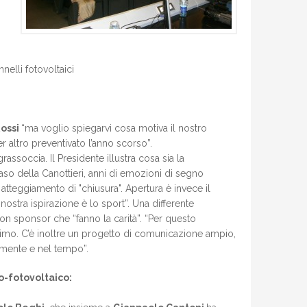
nelli fotovoltaici
ossi
“ma voglio spiegarvi cosa motiva il nostro
 altro preventivato l’anno scorso”.
assoccia. Il Presidente illustra cosa sia la
aso della Canottieri, anni di emozioni di segno
atteggiamento di "chiusura". Apertura è invece il
stra ispirazione è lo sport”. Una differente
on sponsor che “fanno la carità”. “Per questo
imo. C’è inoltre un progetto di comunicazione ampio,
ntamente e nel tempo”.
o-fotovoltaico: