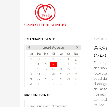
eventi
CALENDARIO EVENTI:
Asse
2026 Agosto
Lu
Ma
Me
Gi
Ve
Sa
Do
23/11/
27
28
29
30
31
1
2
Erano 17
3
4
5
6
7
8
9
decision
10
11
12
13
14
15
16
fotovolta
17
18
19
20
21
22
23
soddisfa
24
25
26
27
28
29
30
di adegu
31
1
2
3
4
5
6
dell’Ass
ricevuto
PROSSIMI EVENTI:
con le s
realizzat
non ci sono eventi al momento