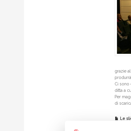
grazie a
produrrà
Ci sono 
ditta a c
Per maggi
di scaric
Le sl