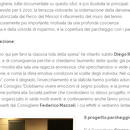
heria, tutte documentate su questo sito), e poi illustrata le principali
eviste per il 2010; la terrazza-ristorante, la sistemazione della darsena
utorizzata dal Parco del Mincio) il rifacimento del muro del tennis.
icuramente più importante, motivata da una profonda coscienza
a e dalla volontà di risparmio, è la copertura del parcheggio con i pan
ezione:
 qui per farvi la classica lista della spesa” ha chiarito subito
Diego R
, e di conseguenza perché vi chiediamo l’aumento delle quote, già per
e mostra alla sala una ragazza anoressica, che specchiandosi si vede gr
ne, e come la sfera emotiva condizioni le scelte degli individui. Nel c
o” come il degrado, l’invecchiamento e la staticità hanno portato adun 
l Consiglio:“Dobbiamo vivere emozioni di segno positivo, e la prima no
ne porterà alla Società partner che condividano lo stesso progetto, n
organizzato in sede molti eventi, e continueremo anche l’anno pross
avanti dal Consigliere
Federico Mazzoli
, i cui effetti si vedranno le
Il progetto parcheggi