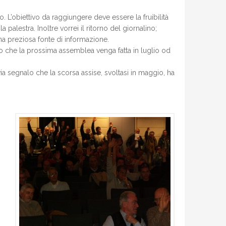
o. L’obiettivo da raggiungere deve essere la fruibilità
 palestra. Inoltre vorrei il ritorno del giornalino;
una preziosa fonte di informazione.
che la prossima assemblea venga fatta in luglio od
a segnalo che la scorsa assise, svoltasi in maggio, ha