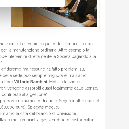
me cliente. L’esempio è quello dei campi da tennis;
 per la manutenzione ordinaria. Altro esempio la
ebbe intervenire direttamente la Società pagando alla
".
 ci affideremo ma nessuno ha fatto problemi sul
one della sede può sempre migliorare, ma siamo
direttore
Vittorio Bambini
. Molta attenzione
ntroiti vengono assorbiti quasi totalmente dalle utenze.
contributo alla gestione".
 proporre un aumento di quote. Segno inoltre che nel
(160.000 euro). Spiegate meglio.
miamo la cifra del bilancio di previsione,
oltaico molti impianti a gas verrebbero trasformati in