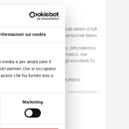
 prova di selezione per i campionati italiani di tuffi
Informazioni sui cookie
taccando così il doppio pass per i campionati italiani
gnale che la disciplina sta crescendo, diffondendosi
 dai 3m) e
Matilde Baraldi
(32° dal metro), che
butto positivo per
Ines Fila
, che negli esordienti C1
l media e per analizzare il
nostri partner che si occupano
azioni che ha fornito loro o
per il livello raggiunto dalle giovani tuffatrici.
calendario eventi
Marketing