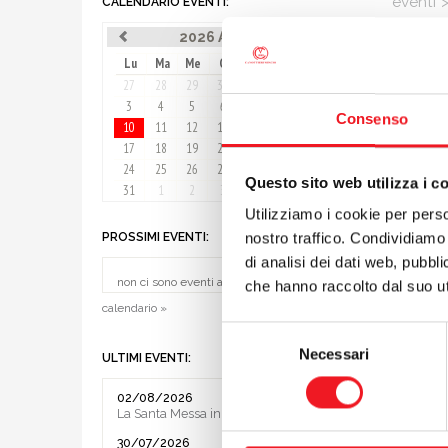
eventi
CALENDARIO EVENTI:
Buz
2026 Agosto
Lu
Ma
Me
Gi
Ve
Sa
Do
16/05/
27
28
29
30
31
1
2
Una fant
3
4
5
6
7
8
9
Consenso
della cat
10
11
12
13
14
15
16
di Cosen
17
18
19
20
21
22
23
Buzzoni 
24
25
26
27
28
29
30
Questo sito web utilizza i c
tra i gio
31
1
2
3
4
5
6
nonostan
Utilizziamo i cookie per perso
chiude 3
nostro traffico. Condividiamo 
PROSSIMI EVENTI:
di analisi dei dati web, pubbl
Soddisfat
non ci sono eventi al momento
che hanno raccolto dal suo uti
calendario »
preceden
Selezione
successiv
Necessari
del
ULTIMI EVENTI:
consenso
02/08/2026
La Santa Messa in riva al lago
30/07/2026