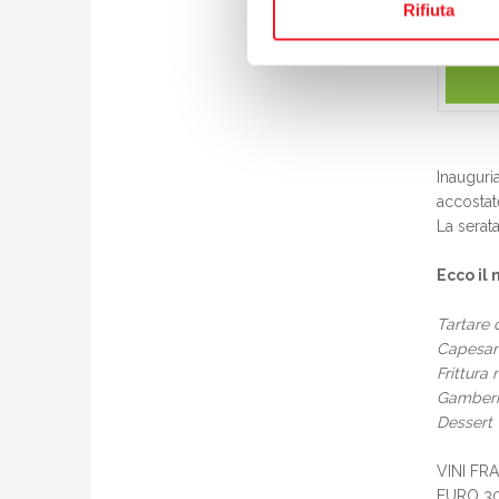
Rifiuta
Inauguri
accostat
La serat
Ecco il
Tartare d
Capesant
Frittura 
Gamberi e
Dessert
VINI FR
EURO 3