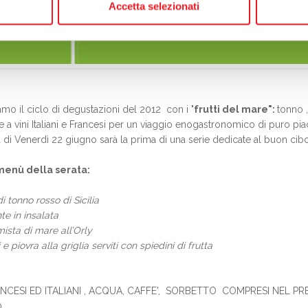
Accetta selezionati
amo il ciclo di degustazioni del 2012 con i "
frutti del mare":
tonno 
e a vini Italiani e Francesi per un viaggio enogastronomico di puro pia
a di Venerdì 22 giugno sarà la prima di una serie dedicate al buon cibo
 menù della serata:
i tonno rosso di Sicilia
e in insalata
mista di mare all’Orly
 piovra alla griglia serviti con spiedini di frutta
ANCESI ED ITALIANI , ACQUA, CAFFE', SORBETTO COMPRESI NEL PR
0