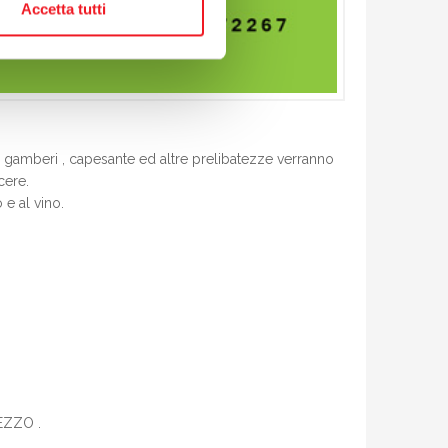
Accetta tutti
, gamberi , capesante ed altre prelibatezze verranno
cere.
 e al vino.
EZZO .