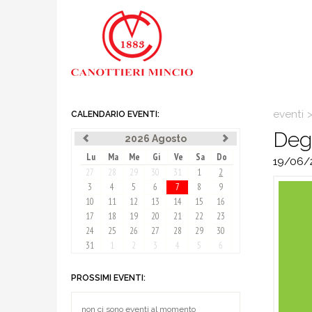
eventi
CALENDARIO EVENTI:
Degu
2026 Agosto
Lu
Ma
Me
Gi
Ve
Sa
Do
19/06/
27
28
29
30
31
1
2
3
4
5
6
7
8
9
10
11
12
13
14
15
16
17
18
19
20
21
22
23
24
25
26
27
28
29
30
31
1
2
3
4
5
6
PROSSIMI EVENTI:
non ci sono eventi al momento