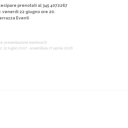
tecipare prenotati al 345 4072267
 venerdì 22 giugno ore 20.
errazza Eventi
te:
presentazione mantova fc
o:
12 luglio 2007 - assemblea 27 aprile 2006