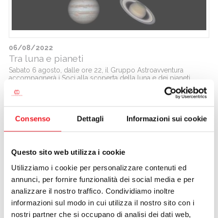
06/08/2022
Tra luna e pianeti
Sabato 6 agosto, dalle ore 22, il Gruppo Astroavventura
accompagnerà i Soci alla scoperta della luna e dei pianeti.
Ritrovo nella zona ristorante.
Consenso
Dettagli
Informazioni sui cookie
Questo sito web utilizza i cookie
Utilizziamo i cookie per personalizzare contenuti ed
annunci, per fornire funzionalità dei social media e per
analizzare il nostro traffico. Condividiamo inoltre
05/08/2022 - 31/08/2022
informazioni sul modo in cui utilizza il nostro sito con i
Ferragosto in sede
nostri partner che si occupano di analisi dei dati web,