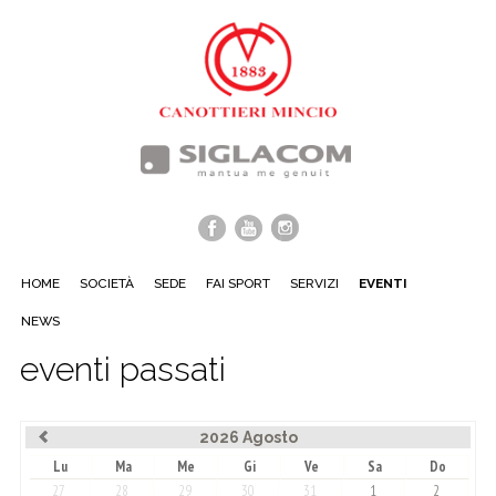
HOME
SOCIETÀ
SEDE
FAI SPORT
SERVIZI
EVENTI
NEWS
eventi passati
2026 Agosto
Lu
Ma
Me
Gi
Ve
Sa
Do
27
28
29
30
31
1
2