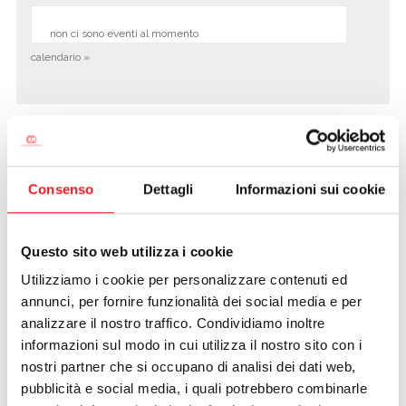
non ci sono eventi al momento
calendario »
Canottieri U16 Vicecampione
d'Italia
Consenso
Dettagli
Informazioni sui cookie
29/09/2017
Si ferma al terzo set della terza partita della finale il sogno della
squadra under 16 femminile della Canottieri Mincio.
Francesca
Questo sito web utilizza i cookie
Bottardi
e
Letizia Spitti
, dopo essersi qualificate vincendo la
Utilizziamo i cookie per personalizzare contenuti ed
fase regionale, hanno disputato un grande raggruppamento
annunci, per fornire funzionalità dei social media e per
nazionale, con le 8 migliori squadre italiane.
analizzare il nostro traffico. Condividiamo inoltre
informazioni sul modo in cui utilizza il nostro sito con i
La Mincio accede alle semifinali superando per 2-1 il Fireball di
Napoli, guidato dalla campionessa italiana di categoria in carica,
nostri partner che si occupano di analisi dei dati web,
Federica Sacco. Contro Sacco è scesa in campo nel primo
pubblicità e social media, i quali potrebbero combinarle
incontro Bottardi, che dopo aver vinto il primo set per 7/6, ha