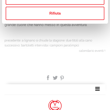
Sorridono invece alle toscane gli altri due set, per il risultato
finale di 4/6, 6/4, 6/3.
Rifiuta
Le ragazze della Cano meritano l’applauso di tutti i Soci per il
grande cuore che hanno messo in questa avventura.
precedente:
a lignano si chiude la stagione: due titoli alla cano
successivo:
bartoletti intervista i campioni paralimpici
calendario eventi
TAG DIRECTORY
SITE MAP