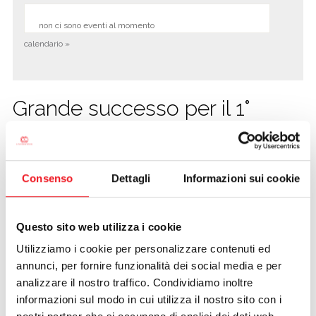
non ci sono eventi al momento
calendario »
Grande successo per il 1°
Memorial Sermidi
12/07/2015
Si chiude con grande soddisfazione degli organizzatori il week
Consenso
Dettagli
Informazioni sui cookie
end della Canottieri Mincio all’insegna del beach tennis. Il mix
della perfetta due giorni c’è tutto: tanti partecipanti, giocatori di
prima fascia, incontri avvincenti, beneficenza ed un vincitore
Questo sito web utilizza i cookie
mantovano contro pronostico.
Utilizziamo i cookie per personalizzare contenuti ed
E’ infatti la coppia composta dal virgiliano
Francesco Cattini
annunci, per fornire funzionalità dei social media e per
(3.1) e dal cremonese
Andrea Oneta
(3.4 e campione
analizzare il nostro traffico. Condividiamo inoltre
regionale) ad aggiudicarsi il primo posto del torneo Fit da
informazioni sul modo in cui utilizza il nostro sito con i
1.000, che ha richiamato a Mantova nomi di grande calibro del
mondo del beach tennis. Su tutti i finalisti, la coppia tds n.1