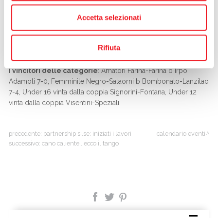
Cristina Bianchi,
fautrice della manifestazione insieme al
Comitato “Cano eventi” ed a
Matteo Negretti
. Molto
Accetta selezionati
soddisfatto anche il cda della Mincio, che per bocca dalla Vice
Presidente
Chiara Faveri
e del consigliere
Mirko Todeschi
ha
Rifiuta
ringraziato tutti i partecipanti per le belle giornate di sport.
I vincitori delle categorie
: Amatori Farina-Farina b Irpo
Adamoli 7-0, Femminile Negro-Salaorni b Bombonato-Lanzilao
7-4, Under 16 vinta dalla coppia Signorini-Fontana, Under 12
vinta dalla coppia Visentini-Speziali.
precedente:
partnership si.se: iniziati i lavori
calendario eventi
successivo:
cano caliente...ecco il tango