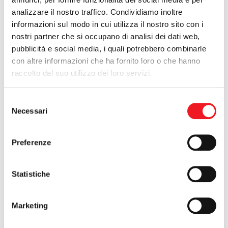
- 3° Premio - offerto da Città del Sole per un valore di 75 € -
analizzare il nostro traffico. Condividiamo inoltre
biglietto n.040.
informazioni sul modo in cui utilizza il nostro sito con i
nostri partner che si occupano di analisi dei dati web,
Nel caso in cui i premi non vengano ritirati entro sabato 19
pubblicità e social media, i quali potrebbero combinarle
settembre, si procederà ad una nuova estrazione tra i biglietti
con altre informazioni che ha fornito loro o che hanno
rimanenti
domenica 20 settembre 2015
alle ore 18:00.
raccolto dal suo utilizzo dei loro servizi.
Conservate le matrici!
Selezione
Necessari
del
consenso
Preferenze
Statistiche
Marketing