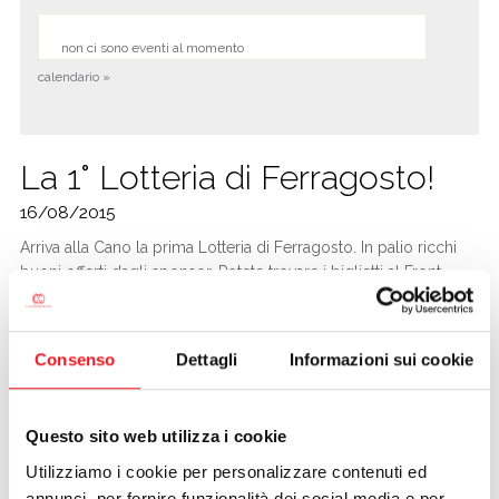
non ci sono eventi al momento
calendario »
La 1° Lotteria di Ferragosto!
16/08/2015
Arriva alla Cano la prima Lotteria di Ferragosto. In palio ricchi
buoni offerti dagli sponsor. Potete trovare i biglietti al Front
Office, al bar ed al chiosco, oltre che dai piccoli aiutanti in giro
per la sede (ovviamente saranno questi i biglietti più fortunati).
GRAN LOTTERIA DI FERRAGOSTO ALLA CANO 2015.
Consenso
Dettagli
Informazioni sui cookie
BIGLIETTI VINCENTI:
- 1° Premio - offerto da Grossi Store per un valore di 250 € -
Questo sito web utilizza i cookie
biglietto n.355;
- 2° Premio - offerto da Squassoni Salumificio per un valore di
Utilizziamo i cookie per personalizzare contenuti ed
150 € - biglietto n.213;
annunci, per fornire funzionalità dei social media e per