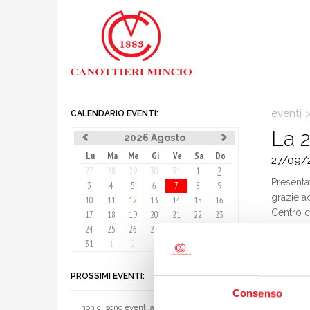
eventi
CALENDARIO EVENTI:
La 2
2026 Agosto
Lu
Ma
Me
Gi
Ve
Sa
Do
27/09/
27
28
29
30
31
1
2
Presenta
3
4
5
6
7
8
9
grazie ad
10
11
12
13
14
15
16
Centro ci
17
18
19
20
21
22
23
dell’anno
24
25
26
27
28
29
30
Mantov
31
1
2
3
4
5
6
l’organi
questo t
PROSSIMI EVENTI:
Alla conf
Consenso
Consigli
non ci sono eventi al momento