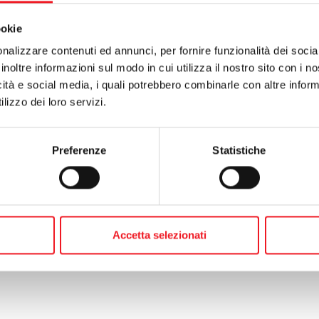
iamo con gli organizzatori Uisp e Quisport aprendo la sede al
o. Siamo lieti di continuare questa ed altre collaborazioni accomunate
ookie
lontà di promuovere lo sport”. La partenza sarà alle ore 9 di
nalizzare contenuti ed annunci, per fornire funzionalità dei socia
 dal Campo canoa, poi i podisti attraverseranno il centro storico di
inoltre informazioni sul modo in cui utilizza il nostro sito con i 
per dirigersi verso la ciclabile sul lago superiore e Soave. “Sono in mo
icità e social media, i quali potrebbero combinarle con altre inform
Gianpaolo Ferrarini, presidente di Quisport "certo la collaborazione c
lizzo dei loro servizi.
qualità rispetto al passato".
l loro contributo il Comune e la Provincia di Mantova, rappresentati i
ni
e dal funzionario
Arturo Ghirardi,
il Comune di Porto Mantovano, Re
Preferenze
Statistiche
 sponsor privati.
te:
non ti scordar di... cano ha i sapori del mare
o:
eventi sportivi canottieri mincio
Accetta selezionati