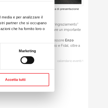
Il tavolo dei relatori alla conferenza di presentazione
l media e per analizzare il
nostri partner che si occupano
lti ad aiutarci e meritano il nostro ringraziamento”
azioni che ha fornito loro o
on la Canottieri ci ha permesso di fare un importante
n conferenza rispettivamente dall'assessore
Enzo
gione Lombardia, Parco del Mincio e Fidal, oltre a
Marketing
calendario eventi
Accetta tutti