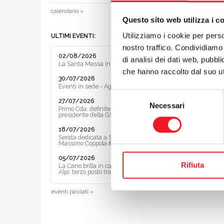
collabor
calendario »
tracciat
Questo sito web utilizza i c
dalla vo
Utilizziamo i cookie per perso
ULTIMI EVENTI:
domenica
nostro traffico. Condividiamo 
Mantova 
02/08/2026
di analisi dei dati web, pubbl
ricorda 
La Santa Messa in riva al lago
che hanno raccolto dal suo uti
salto di 
30/07/2026
A dare i
Eventi in sede - Agosto 2026
Tonghi
Selezione
27/07/2026
Necessari
numerosi
del
Primo Cda: definite le Vice ed il
presidente della GS
consenso
preceden
18/07/2026
successiv
Serata dedicata a Sting e ai Police con
Massimo Coppola & Band
05/07/2026
Rifiuta
La Cano brilla in casa al Trofeo delle
Alpi: terzo posto tra le società
eventi passati »