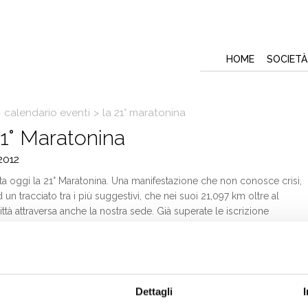
HOME
SOCIETÀ
>
calendario eventi
>
la 21° maratonina
1° Maratonina
2012
ta oggi la 21° Maratonina. Una manifestazione che non conosce crisi,
 un tracciato tra i più suggestivi, che nei suoi 21,097 km oltre al
ttà attraversa anche la nostra sede. Già superate le iscrizione
 scorso: “Siamo a più di 600 iscritti – spiega il presidente dell’Uisp di
a
Francesco Bresciani
– con un centinaio di volontari che curano
zzazione. Con questi numeri siamo tra le prime 10 manifestazioni di
ipo in Italia. Speriamo che il tempo ci dia un mano”.
erenza stampa di presentazione a fare gli onori di casa c’era il
Dettagli
ere della Canottieri Mincio
Alberto Baraldi
: “Per il terzo anno