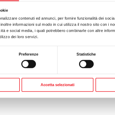
a file
ookie
 e finali
nalizzare contenuti ed annunci, per fornire funzionalità dei socia
a file
inoltre informazioni sul modo in cui utilizza il nostro sito con i 
icità e social media, i quali potrebbero combinarle con altre inform
te:
torneo rodeo grand prix virgilio; orari di gioco
lizzo dei loro servizi.
o:
incontri con i soci: la gruppi sportivi
Preferenze
Statistiche
Accetta selezionati