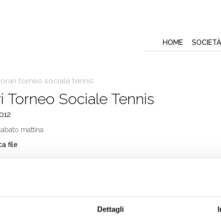
HOME
SOCIETÀ
orari torneo sociale tennis
i Torneo Sociale Tennis
012
 sabato mattina
a file
 sabato pomeriggio
a file
Dettagli
menica mattina