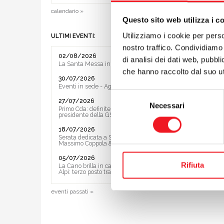
Scaric
calendario »
Questo sito web utilizza i c
Semifinali
Utilizziamo i cookie per perso
ULTIMI EVENTI:
Scaric
nostro traffico. Condividiamo 
02/08/2026
di analisi dei dati web, pubbl
La Santa Messa in riva al lago
preceden
che hanno raccolto dal suo uti
30/07/2026
successiv
Eventi in sede - Agosto 2026
Selezione
27/07/2026
Necessari
del
Primo Cda: definite le Vice ed il
presidente della GS
consenso
18/07/2026
Serata dedicata a Sting e ai Police con
Massimo Coppola & Band
05/07/2026
Rifiuta
La Cano brilla in casa al Trofeo delle
Alpi: terzo posto tra le società
eventi passati »