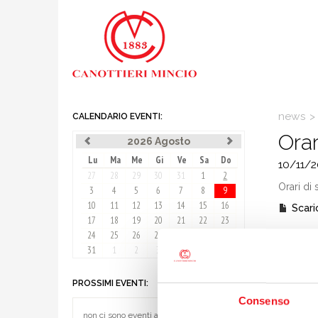
news
>
CALENDARIO EVENTI:
Orar
2026 Agosto
Lu
Ma
Me
Gi
Ve
Sa
Do
10/11/2
27
28
29
30
31
1
2
Orari di
3
4
5
6
7
8
9
10
11
12
13
14
15
16
Scaric
17
18
19
20
21
22
23
24
25
26
27
28
29
30
Orari di
31
1
2
3
4
5
6
Scaric
PROSSIMI EVENTI:
Consenso
Orari do
non ci sono eventi al momento