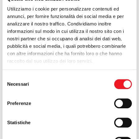
Utilizziamo i cookie per personalizzare contenuti ed
non ci sono eventi al momento
annunci, per fornire funzionalità dei social media e per
calendario »
analizzare il nostro traffico. Condividiamo inoltre
informazioni sul modo in cui utilizza il nostro sito con i
nostri partner che si occupano di analisi dei dati web,
Pigdog & The Shotwinders
pubblicità e social media, i quali potrebbero combinarle
con altre informazioni che ha fornito loro o che hanno
16/06/2018
raccolto dal suo utilizzo dei loro servizi.
Grande festa di inaugurazione stagione estiva, con una band di
14 elementi che propone uno spettacolo
Selezione
musicale emozionante, una vera macchina del
Necessari
del
tempo funkadelica in grado di farti sentire per alcune ore tutto
consenso
il groove e le vibrazioni meravigliose dell’epoca d’oro
della disco music e del funk, gli anni '70.
Preferenze
I Pigdog & The Shotwinders
vi faranno rivivere Gloria Gaynor,
Diana Ross, Donna Summer, Stevie Wonder, Jackson 5, KC &
The Sunshine Band, ABBA, Bee Gees, Earth Wind & Fire, Kool &
Statistiche
The Gang, James Brown, Commodores, Chic, Sister Sledge,
The Trammps…