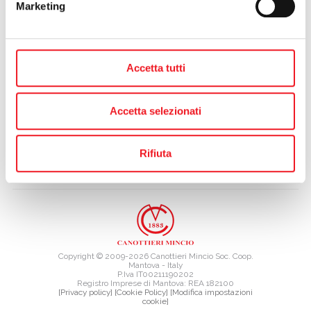
Marketing
Dalle ore 22 in terrazza, sabato 16 giugno.
precedente:
laboratorio: con le mani nell'argilla
calendario eventi
successivo:
corso di joga
Accetta tutti
Accetta selezionati
Rifiuta
TAG DIRECTORY
SITE MAP
Copyright © 2009-2026 Canottieri Mincio Soc. Coop.
Mantova - Italy
P.Iva IT00211190202
Registro Imprese di Mantova: REA 182100
[Privacy policy]
[Cookie Policy]
[Modifica impostazioni
cookie]