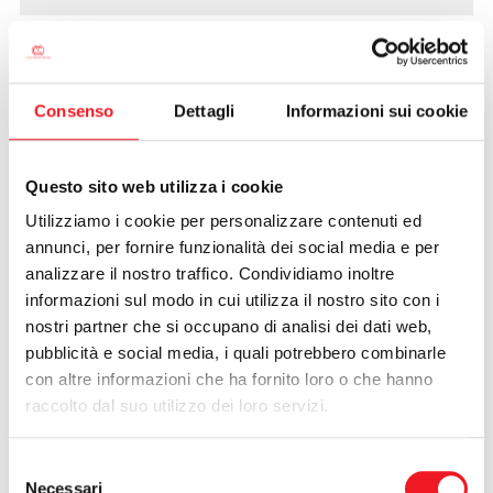
Ritorna la canoa sul lago
Superiore
Consenso
Dettagli
Informazioni sui cookie
29/02/2012
Questo sito web utilizza i cookie
Utilizziamo i cookie per personalizzare contenuti ed
annunci, per fornire funzionalità dei social media e per
analizzare il nostro traffico. Condividiamo inoltre
informazioni sul modo in cui utilizza il nostro sito con i
nostri partner che si occupano di analisi dei dati web,
pubblicità e social media, i quali potrebbero combinarle
con altre informazioni che ha fornito loro o che hanno
raccolto dal suo utilizzo dei loro servizi.
Selezione
Necessari
del