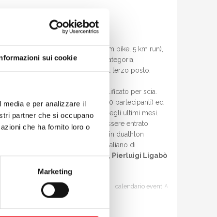
di duathlon classico (10km run, 40 km bike, 5 km run),
Informazioni sui cookie
io chiude al primo posto nella sua categoria,
luto giungendo a soli 20 secondi dal terzo posto.
 discussa dei giudici è stato squalificato per scia.
lla top 15 assoluta (sugli oltre 400 partecipanti) ed
l media e per analizzare il
ovato la forma dopo gli acciacchi degli ultimi mesi.
nostri partner che si occupano
ano
, squalificato a fine gara dopo essere entrato
azioni che ha fornito loro o
ti, molti alla loro prima esperienza in duathlon
 del “No draft” e per il campionato italiano di
ulvio Zanini, Cristian Stafetta, Pierluigi Ligabò
Marketing
calendario eventi