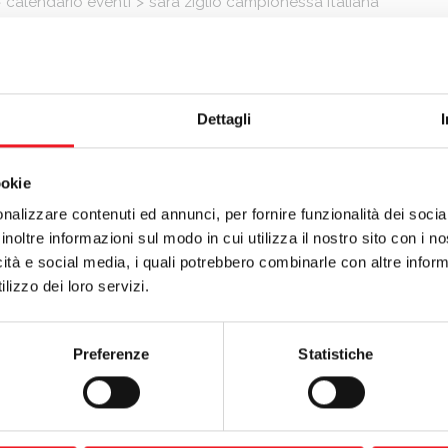
>
calendario eventi
>
sara ziglio campionessa italiana
 Ziglio campionessa italiana
2015
glio
sale sul gradino più alto del podio ai campionati italiani assoluti 
Dettagli
a Rivergaro (PC). Con una prova esaltante l’atleta della Canottieri Minc
ando il titolo di Campionessa Italiana, sfiorando inoltre il podio asso
ookie
rammarico invece per
Federico Banti
, che per una decisione alquanto
perché Banti aveva condotto una gara esemplare, che l’aveva portato ne
nalizzare contenuti ed annunci, per fornire funzionalità dei socia
 posto di categoria. La buona notizia è che sembra aver finalmente ritr
inoltre informazioni sul modo in cui utilizza il nostro sito con i 
orte è toccata al Campione italiano di duathlon 2014,
Gianluca Mass
icità e social media, i quali potrebbero combinarle con altre inform
 20 finale. In generale la partecipazione per il gruppo dei Canotriathle
lizzo dei loro servizi.
 è stata positiva. Hanno conquistato punti utili per la classifica società
ta:
Franceschi Morgan, Domenico Piliero, GianMarco Mazzocchi, F
 Ferrarini.
Preferenze
Statistiche
te:
assemblea generale ordinaria (seconda convocazione)
o:
orario pasquale di apertura del front office