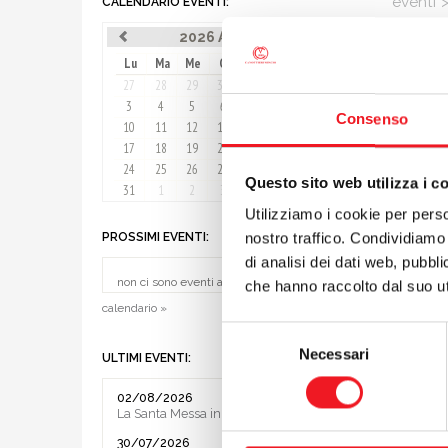
eventi
CALENDARIO EVENTI:
Sara
2026 Agosto
Lu
Ma
Me
Gi
Ve
Sa
Do
03/05/
27
28
29
30
31
1
2
Sara Zi
3
4
5
6
7
8
9
Consenso
tenutisi 
10
11
12
13
14
15
16
conquist
17
18
19
20
21
22
23
24
25
26
27
28
29
30
Questo sito web utilizza i c
Grosso 
31
1
2
3
4
5
6
Peccato 
Utilizziamo i cookie per perso
al terzo
nostro traffico. Condividiamo 
PROSSIMI EVENTI:
Stessa s
di analisi dei dati web, pubbl
nella top
non ci sono eventi al momento
che hanno raccolto dal suo uti
classico,
calendario »
combina
Selezione
ed
Alice
Necessari
del
ULTIMI EVENTI:
consenso
preceden
02/08/2026
successiv
La Santa Messa in riva al lago
30/07/2026