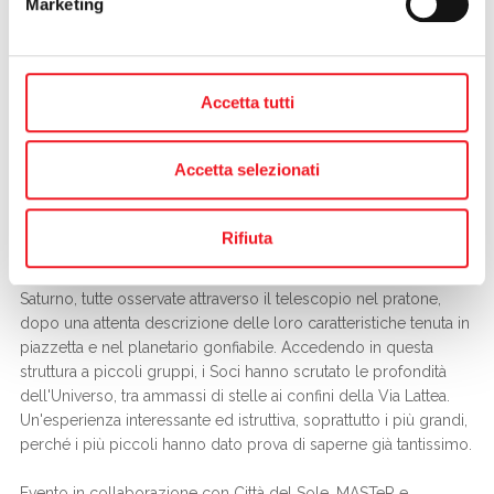
Marketing
sportivo. Abbiamo le stelle del canottaggio, della vela e di altre
discipline, ma in pochi, anche tra i soci, avevano sentito parlare
della
stella Arturo
. L’abbiamo scoperta grazie a
Marco
Cattelan
(Gruppo Astrofili Persicetani) che guidato, insieme
Accetta tutti
allo
staff del MASTeR (Mantova Ambiente Scienza
Tecnologia e Ricerca)
, grandi e piccini all'osservazione delle
stelle.
Accetta selezionati
Arturo è la stella più luminosa della costellazione del Boote (il
bifolco) e deve il suo nome al greco (Arktôuros), il cui
significato è “il guardiano dell'Orsa”.
Rifiuta
Arturo tuttavia non è stato la “star” della serata "Spazio alle
Stelle", ma si è fatto soffiare la scena da luna, da Venere e da
Saturno, tutte osservate attraverso il telescopio nel pratone,
dopo una attenta descrizione delle loro caratteristiche tenuta in
piazzetta e nel planetario gonfiabile. Accedendo in questa
struttura a piccoli gruppi, i Soci hanno scrutato le profondità
dell'Universo, tra ammassi di stelle ai confini della Via Lattea.
Un'esperienza interessante ed istruttiva, soprattutto i più grandi,
perché i più piccoli hanno dato prova di saperne già tantissimo.
Evento in collaborazione con Città del Sole, MASTeR e